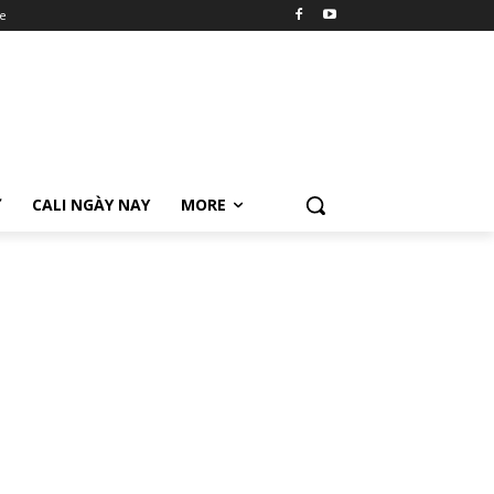
e
Ữ
CALI NGÀY NAY
MORE