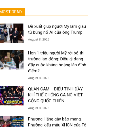
MOST READ
Đề xuất giúp người Mỹ làm giàu
từ bùng nổ AI của ông Trump
August 8, 2026
Hơn 1 triệu người Mỹ rời bỏ thị
trường lao động: Điều gì đang
đẩy cuộc khủng hoảng lên đỉnh
điểm?
August 8, 2026
QUẬN CAM – BIỂU TÌNH ĐẦY
KHÍ THẾ CHỐNG CA NÔ VIỆT
CỘNG QUỐC THIÊN
August 8, 2026
Phương Hằng gây bão mạng,
Phường kiểu mẫu XHCN của Tô