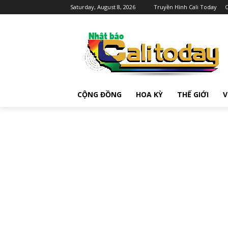
Saturday, August 8, 2026
Truyền Hình Cali Today
C
CỘNG ĐỒNG
HOA KỲ
THẾ GIỚI
V