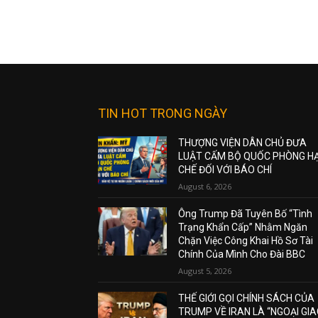
TIN HOT TRONG NGÀY
THƯỢNG VIỆN DÂN CHỦ ĐƯA
LUẬT CẤM BỘ QUỐC PHÒNG H
CHẾ ĐỐI VỚI BÁO CHÍ
August 6, 2026
Ông Trump Đã Tuyên Bố “Tình
Trạng Khẩn Cấp” Nhằm Ngăn
Chặn Việc Công Khai Hồ Sơ Tài
Chính Của Mình Cho Đài BBC
August 5, 2026
THẾ GIỚI GỌI CHÍNH SÁCH CỦA
TRUMP VỀ IRAN LÀ “NGOẠI GI