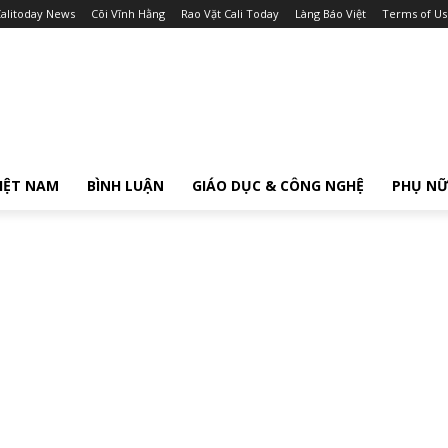
alitoday News
Cõi Vĩnh Hằng
Rao Vặt Cali Today
Làng Báo Việt
Terms of Us
IỆT NAM
BÌNH LUẬN
GIÁO DỤC & CÔNG NGHỆ
PHỤ N