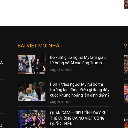
BÀI VIẾT MỚI NHẤT
V
Đề xuất giúp người Mỹ làm giàu
ẠN
từ bùng nổ AI của ông Trump
August 8, 2026
Hơn 1 triệu người Mỹ rời bỏ thị
trường lao động: Điều gì đang đẩy
cuộc khủng hoảng lên đỉnh điểm?
August 8, 2026
QUẬN CAM – BIỂU TÌNH ĐẦY KHÍ
THẾ CHỐNG CA NÔ VIỆT CỘNG
QUỐC THIÊN
AO