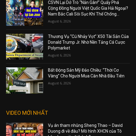
CSVN Lại Dở Trò “Nắn Gân!” Quấy Phá
Cộng Đồng Người Việt Quốc Gia Hải Ngoại?
Nam Bắc Cali Sôi Sục Khí Thế Chống...
August 6, 2026
Thương Vụ “Cú Nhảy Vọt” X50 Tài Sản Của
Donald Trump Jr. Nhờ Nền Tảng Cá Cược
Polymarket
August 6, 2026
Bất Động Sản Mỹ Đảo Chiều: “Thời Cơ
Vàng” Cho Người Mua Căn Nhà Đầu Tiên
August 6, 2026
VIDEO MỚI NHẤT
Vụ án tham nhũng Sheng Thao – David
Duong đi về đâu? Mô hình XHCN của Tô