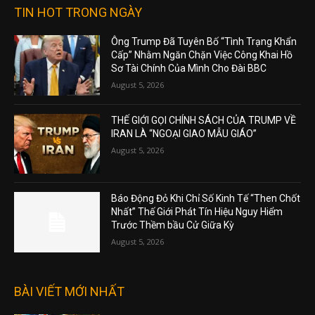
TIN HOT TRONG NGÀY
Ông Trump Đã Tuyên Bố “Tình Trạng Khẩn
Cấp” Nhằm Ngăn Chặn Việc Công Khai Hồ
Sơ Tài Chính Của Mình Cho Đài BBC
August 5, 2026
THẾ GIỚI GỌI CHÍNH SÁCH CỦA TRUMP VỀ
IRAN LÀ “NGOẠI GIAO MẪU GIÁO”
August 5, 2026
Báo Động Đỏ Khi Chỉ Số Kinh Tế “Then Chốt
Nhất” Thế Giới Phát Tín Hiệu Nguy Hiểm
Trước Thềm bầu Cử Giữa Kỳ
August 5, 2026
BÀI VIẾT MỚI NHẤT