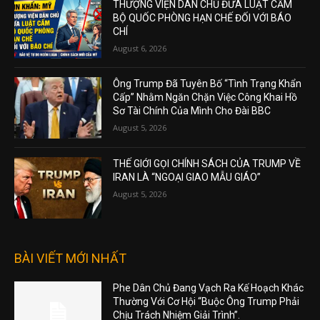
THƯỢNG VIỆN DÂN CHỦ ĐƯA LUẬT CẤM
BỘ QUỐC PHÒNG HẠN CHẾ ĐỐI VỚI BÁO
CHÍ
August 6, 2026
Ông Trump Đã Tuyên Bố “Tình Trạng Khẩn
Cấp” Nhằm Ngăn Chặn Việc Công Khai Hồ
Sơ Tài Chính Của Mình Cho Đài BBC
August 5, 2026
THẾ GIỚI GỌI CHÍNH SÁCH CỦA TRUMP VỀ
IRAN LÀ “NGOẠI GIAO MẪU GIÁO”
August 5, 2026
BÀI VIẾT MỚI NHẤT
Phe Dân Chủ Đang Vạch Ra Kế Hoạch Khác
Thường Với Cơ Hội “Buộc Ông Trump Phải
Chịu Trách Nhiệm Giải Trình”.