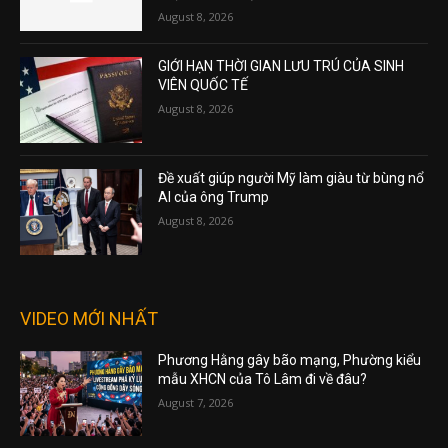
August 8, 2026
GIỚI HẠN THỜI GIAN LƯU TRÚ CỦA SINH
VIÊN QUỐC TẾ
August 8, 2026
Đề xuất giúp người Mỹ làm giàu từ bùng nổ
AI của ông Trump
August 8, 2026
VIDEO MỚI NHẤT
Phương Hằng gây bão mạng, Phường kiểu
mẫu XHCN của Tô Lâm đi về đâu?
August 7, 2026