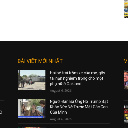
BÀI VIẾT MỚI NHẤT
V
Hai bé trai trộm xe của mẹ, gây
tai nạn nghiêm trọng cho một
phụ nữ ở Oakland.
August 6, 2026
Người Đàn Bà Ủng Hộ Trump Bật
Khóc Nức Nở Trước Mặt Các Con
AO
Của Mình
August 6, 2026