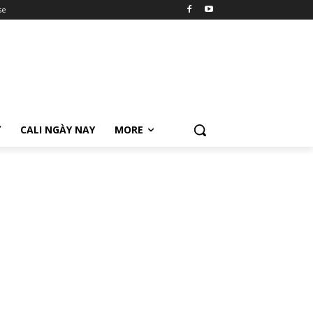
se
Ữ
CALI NGÀY NAY
MORE