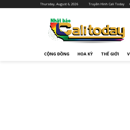
Thursday, August 6, 2026
Truyền Hình Cali Today
CỘNG ĐỒNG
HOA KỲ
THẾ GIỚI
V