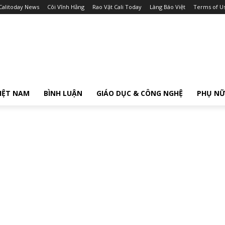
Calitoday News
Cõi Vĩnh Hằng
Rao Vặt Cali Today
Làng Báo Việt
Terms of U
IỆT NAM
BÌNH LUẬN
GIÁO DỤC & CÔNG NGHỆ
PHỤ N