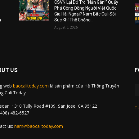
CSVN Lại Dở Trò “Nắn Gân!” Quấy
Phá Cộng Đồng Người Việt Quốc
Gia Hải Ngoại? Nam Bắc Cali Sôi
m
Sục Khí Thế Chống...
August 6, 2026
OUT US
F
ng web
baocalitoday.com
là sản phẩm của Hệ Thống Truyền
g Cali Today
soạn: 1310 Tully Road #109, San Jose, CA 95122
Te
 (408) 482-6527
act us:
nam@baocalitoday.com