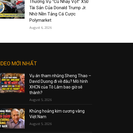
Thương Vụ “Cú Nhảy Vọt” X50
Tài Sản Của Donald Trump Jr.
Nhờ Nền Tảng Cá Cược
Polymarket
August 6, 2026
IDEO MỚI NHẤT
Vụ án tham nhũng Sheng Thao –
David Duong đi về đâu? Mô hình
XHCN của Tô Lâm bao giờ sẽ
thành?
August 5, 2026
Khủng hoảng kim cương vàng
Việt Nam
August 5, 2026