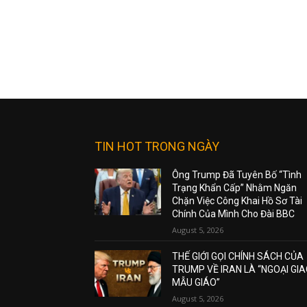
TIN HOT TRONG NGÀY
Ông Trump Đã Tuyên Bố “Tình
Trạng Khẩn Cấp” Nhằm Ngăn
Chặn Việc Công Khai Hồ Sơ Tài
Chính Của Mình Cho Đài BBC
August 5, 2026
THẾ GIỚI GỌI CHÍNH SÁCH CỦA
TRUMP VỀ IRAN LÀ “NGOẠI GI
MẪU GIÁO”
August 5, 2026