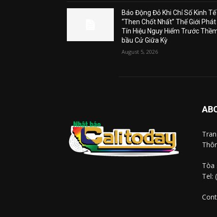
Báo Động Đỏ Khi Chỉ Số Kinh Tế
“Then Chốt Nhất” Thế Giới Phát
Tín Hiệu Nguy Hiểm Trước Thề
bầu Cử Giữa Kỳ
August 5, 2026
AB
Tra
Thôn
Tòa 
Tel:
Cont