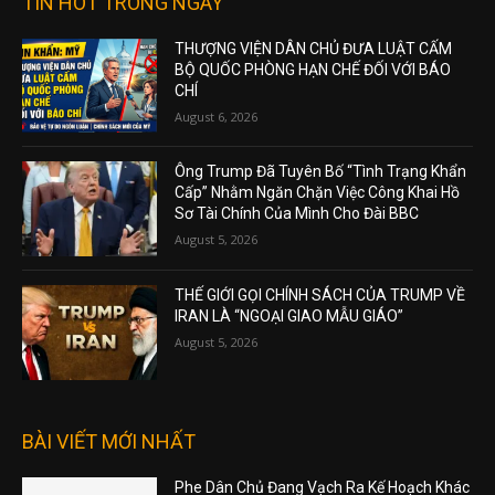
TIN HOT TRONG NGÀY
THƯỢNG VIỆN DÂN CHỦ ĐƯA LUẬT CẤM
BỘ QUỐC PHÒNG HẠN CHẾ ĐỐI VỚI BÁO
CHÍ
August 6, 2026
Ông Trump Đã Tuyên Bố “Tình Trạng Khẩn
Cấp” Nhằm Ngăn Chặn Việc Công Khai Hồ
Sơ Tài Chính Của Mình Cho Đài BBC
August 5, 2026
THẾ GIỚI GỌI CHÍNH SÁCH CỦA TRUMP VỀ
IRAN LÀ “NGOẠI GIAO MẪU GIÁO”
August 5, 2026
BÀI VIẾT MỚI NHẤT
Phe Dân Chủ Đang Vạch Ra Kế Hoạch Khác