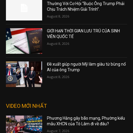
Thường Với Cơ Hội “Buộc Ông Trump Phải
Chịu Trách Nhiệm Giải Trình”.
August 8, 2026
GIỚI HẠN THỜI GIAN LƯU TRÚ CỦA SINH
VIÊN QUỐC TẾ
August 8, 2026
Đề xuất giúp người Mỹ làm giàu từ bùng nổ
AI của ông Trump
August 8, 2026
VIDEO MỚI NHẤT
Phương Hằng gây bão mạng, Phường kiểu
mẫu XHCN của Tô Lâm đi về đâu?
August 7, 2026