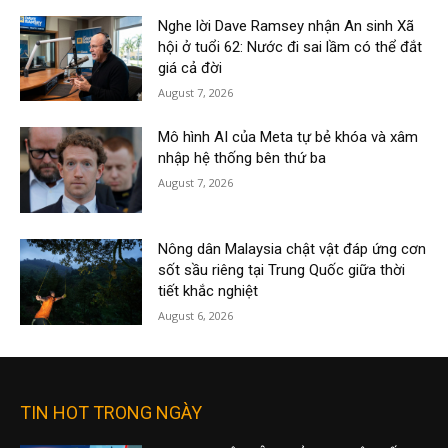
Nghe lời Dave Ramsey nhận An sinh Xã
hội ở tuổi 62: Nước đi sai lầm có thể đắt
giá cả đời
August 7, 2026
Mô hình AI của Meta tự bẻ khóa và xâm
nhập hệ thống bên thứ ba
August 7, 2026
Nông dân Malaysia chật vật đáp ứng cơn
sốt sầu riêng tại Trung Quốc giữa thời
tiết khắc nghiệt
August 6, 2026
TIN HOT TRONG NGÀY