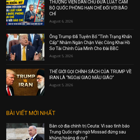
THƯỢNG VIỆN DÂN CHỦ ĐƯA LUẬT CẤM
BỘ QUỐC PHÒNG HẠN CHẾ ĐỐI VỚI BÁO
CHÍ
August 6, 2026
Ông Trump Đã Tuyên Bố “Tình Trạng Khẩn
Cấp” Nhằm Ngăn Chặn Việc Công Khai Hồ
Sơ Tài Chính Của Mình Cho Đài BBC
August 5, 2026
THẾ GIỚI GỌI CHÍNH SÁCH CỦA TRUMP VỀ
IRAN LÀ “NGOẠI GIAO MẪU GIÁO”
August 5, 2026
BÀI VIẾT MỚI NHẤT
Bàn cờ địa chính trị Ceuta: Vì sao tình báo
Trung Quốc nghi ngờ Mossad đứng sau
khủng hoảng di cư?