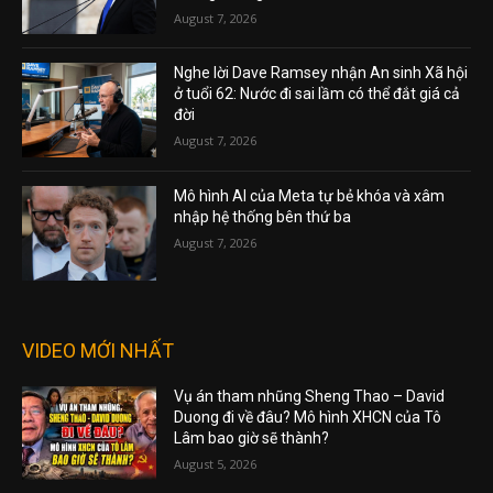
August 7, 2026
Nghe lời Dave Ramsey nhận An sinh Xã hội
ở tuổi 62: Nước đi sai lầm có thể đắt giá cả
đời
August 7, 2026
Mô hình AI của Meta tự bẻ khóa và xâm
nhập hệ thống bên thứ ba
August 7, 2026
VIDEO MỚI NHẤT
Vụ án tham nhũng Sheng Thao – David
Duong đi về đâu? Mô hình XHCN của Tô
Lâm bao giờ sẽ thành?
August 5, 2026