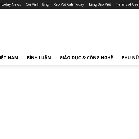
litoday News
Cõi Vĩnh Hằng
Rao Vặt Cali Today
Làng Báo Việt
Terms of Use
IỆT NAM
BÌNH LUẬN
GIÁO DỤC & CÔNG NGHỆ
PHỤ N