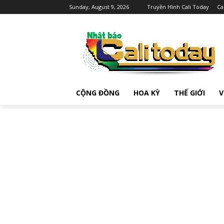
Sunday, August 9, 2026
Truyền Hình Cali Today
Ca
CỘNG ĐỒNG
HOA KỲ
THẾ GIỚI
V