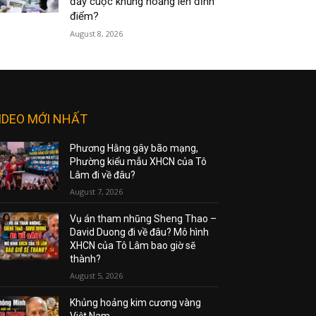
đẩy cuộc khủng hoảng lên đỉnh
điểm?
August 8, 2026
IDEO MỚI NHẤT
Phương Hằng gây bão mạng,
Phường kiểu mẫu XHCN của Tô
Lâm đi về đâu?
August 7, 2026
Vụ án tham nhũng Sheng Thao –
David Duong đi về đâu? Mô hình
XHCN của Tô Lâm bao giờ sẽ
thành?
August 5, 2026
Khủng hoảng kim cương vàng