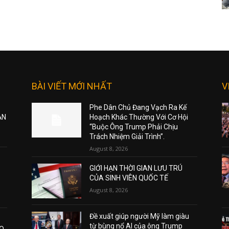
BÀI VIẾT MỚI NHẤT
V
Phe Dân Chủ Đang Vạch Ra Kế
ẠN
Hoạch Khác Thường Với Cơ Hội
“Buộc Ông Trump Phải Chịu
Trách Nhiệm Giải Trình”.
August 8, 2026
GIỚI HẠN THỜI GIAN LƯU TRÚ
CỦA SINH VIÊN QUỐC TẾ
August 8, 2026
Đề xuất giúp người Mỹ làm giàu
từ bùng nổ AI của ông Trump