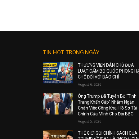
TIN HOT TRONG NGÀY
THƯỢNG VIỆN DÂN CHỦ ĐƯA
LUẬT CẤM BỘ QUỐC PHÒNG H
CHẾ ĐỐI VỚI BÁO CHÍ
August 6, 2026
Ông Trump Đã Tuyên Bố “Tình
Trạng Khẩn Cấp” Nhằm Ngăn
Chặn Việc Công Khai Hồ Sơ Tài
Chính Của Mình Cho Đài BBC
August 5, 2026
THẾ GIỚI GỌI CHÍNH SÁCH CỦA