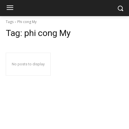
Tags
Phi cong My
Tag:
phi cong My
No posts to display