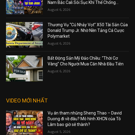
Nam Bắc Cali Sôi Sục Khí Thế Chống...
August 6, 2026
Thương Vụ “Cú Nhảy Vọt” X50 Tài Sản Của
Donald Trump Jr. Nhờ Nền Tảng Cá Cược
Polymarket
August 6, 2026
Bất Động Sản Mỹ Đảo Chiều: “Thời Cơ
Vàng” Cho Người Mua Căn Nhà Đầu Tiên
August 6, 2026
VIDEO MỚI NHẤT
Vụ án tham nhũng Sheng Thao – David
Duong đi về đâu? Mô hình XHCN của Tô
Lâm bao giờ sẽ thành?
August 5, 2026