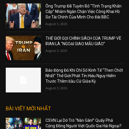
Ông Trump Đã Tuyên Bố “Tình Trạng Khẩn
Cấp” Nhằm Ngăn Chặn Việc Công Khai Hồ
Sơ Tài Chính Của Mình Cho Đài BBC
August 5, 2026
THẾ GIỚI GỌI CHÍNH SÁCH CỦA TRUMP VỀ
IRAN LÀ “NGOẠI GIAO MẪU GIÁO”
August 5, 2026
Báo Động Đỏ Khi Chỉ Số Kinh Tế “Then Chốt
Nhất” Thế Giới Phát Tín Hiệu Nguy Hiểm
Trước Thềm bầu Cử Giữa Kỳ
August 5, 2026
BÀI VIẾT MỚI NHẤT
CSVN Lại Dở Trò “Nắn Gân!” Quấy Phá
Cộng Đồng Người Việt Quốc Gia Hải Ngoại?