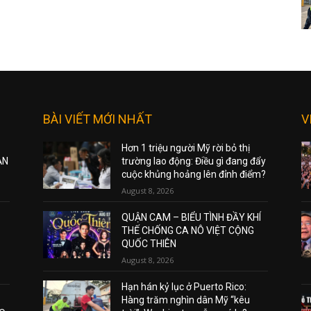
BÀI VIẾT MỚI NHẤT
V
Hơn 1 triệu người Mỹ rời bỏ thị
ẠN
trường lao động: Điều gì đang đẩy
cuộc khủng hoảng lên đỉnh điểm?
August 8, 2026
QUẬN CAM – BIỂU TÌNH ĐẦY KHÍ
THẾ CHỐNG CA NÔ VIỆT CỘNG
QUỐC THIÊN
August 8, 2026
Hạn hán kỷ lục ở Puerto Rico:
Hàng trăm nghìn dân Mỹ “kêu