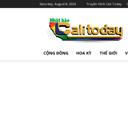
Saturday, August 8, 2026
Truyền Hình Cali Today
C
CỘNG ĐỒNG
HOA KỲ
THẾ GIỚI
V