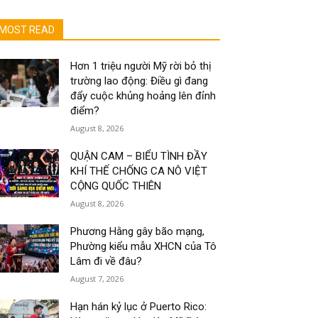
MOST READ
Hơn 1 triệu người Mỹ rời bỏ thị
trường lao động: Điều gì đang
đẩy cuộc khủng hoảng lên đỉnh
điểm?
August 8, 2026
QUẬN CAM – BIỂU TÌNH ĐẦY
KHÍ THẾ CHỐNG CA NÔ VIỆT
CỘNG QUỐC THIÊN
August 8, 2026
Phương Hằng gây bão mạng,
Phường kiểu mẫu XHCN của Tô
Lâm đi về đâu?
August 7, 2026
Hạn hán kỷ lục ở Puerto Rico: