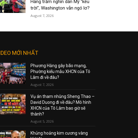
Hàng trăm nghìn dân Mỹ “kêu
trời”, Washington vẫn ngó lơ?
August 7, 2026
IDEO MỚI NHẤT
Phương Hằng gây bão mạng,
Phường kiểu mẫu XHCN của Tô
Lâm đi về đâu?
August 7, 2026
Vụ án tham nhũng Sheng Thao –
David Duong đi về đâu? Mô hình
XHCN của Tô Lâm bao giờ sẽ
thành?
August 5, 2026
Khủng hoảng kim cương vàng