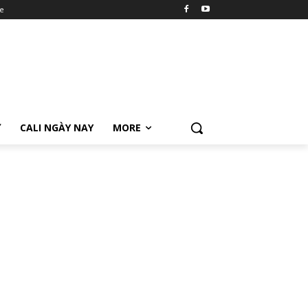
e
Ữ
CALI NGÀY NAY
MORE