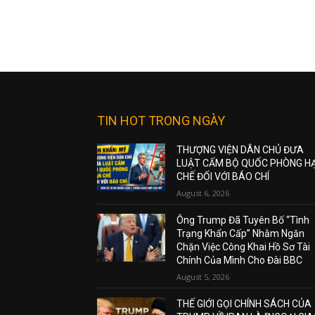
TIN HOT TRONG NGÀY
THƯỢNG VIỆN DÂN CHỦ ĐƯA
LUẬT CẤM BỘ QUỐC PHÒNG H
CHẾ ĐỐI VỚI BÁO CHÍ
August 6, 2026
Ông Trump Đã Tuyên Bố “Tình
Trạng Khẩn Cấp” Nhằm Ngăn
Chặn Việc Công Khai Hồ Sơ Tài
Chính Của Mình Cho Đài BBC
August 5, 2026
THẾ GIỚI GỌI CHÍNH SÁCH CỦA