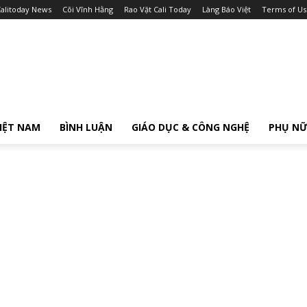
alitoday News
Cõi Vĩnh Hằng
Rao Vặt Cali Today
Làng Báo Việt
Terms of Us
IỆT NAM
BÌNH LUẬN
GIÁO DỤC & CÔNG NGHỆ
PHỤ N