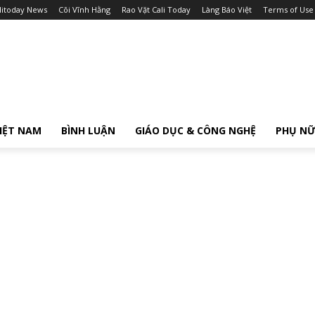
litoday News
Cõi Vĩnh Hằng
Rao Vặt Cali Today
Làng Báo Việt
Terms of Use
IỆT NAM
BÌNH LUẬN
GIÁO DỤC & CÔNG NGHỆ
PHỤ N