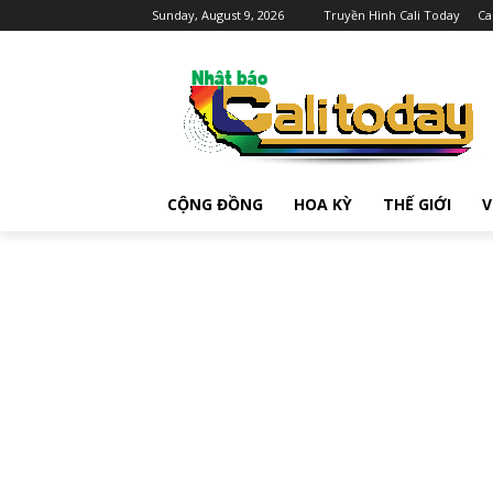
Sunday, August 9, 2026
Truyền Hình Cali Today
Ca
CỘNG ĐỒNG
HOA KỲ
THẾ GIỚI
V