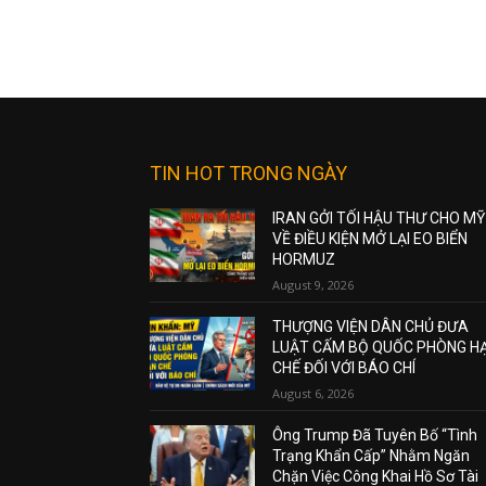
TIN HOT TRONG NGÀY
IRAN GỞI TỐI HẬU THƯ CHO MỸ
VỀ ĐIỀU KIỆN MỞ LẠI EO BIỂN
HORMUZ
August 9, 2026
THƯỢNG VIỆN DÂN CHỦ ĐƯA
LUẬT CẤM BỘ QUỐC PHÒNG H
CHẾ ĐỐI VỚI BÁO CHÍ
August 6, 2026
Ông Trump Đã Tuyên Bố “Tình
Trạng Khẩn Cấp” Nhằm Ngăn
Chặn Việc Công Khai Hồ Sơ Tài