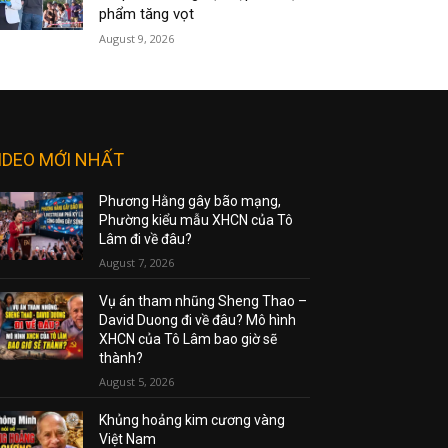
phẩm tăng vọt
August 9, 2026
IDEO MỚI NHẤT
Phương Hằng gây bão mạng,
Phường kiểu mẫu XHCN của Tô
Lâm đi về đâu?
August 7, 2026
Vụ án tham nhũng Sheng Thao –
David Duong đi về đâu? Mô hình
XHCN của Tô Lâm bao giờ sẽ
thành?
August 5, 2026
Khủng hoảng kim cương vàng
Việt Nam