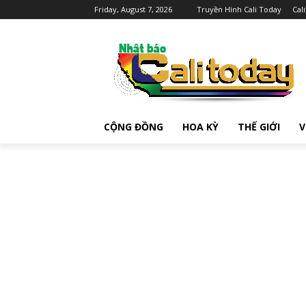
Friday, August 7, 2026
Truyền Hình Cali Today
Cal
CỘNG ĐỒNG
HOA KỲ
THẾ GIỚI
V