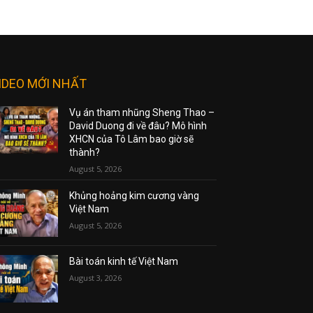
IDEO MỚI NHẤT
Vụ án tham nhũng Sheng Thao –
David Duong đi về đâu? Mô hình
XHCN của Tô Lâm bao giờ sẽ
thành?
August 5, 2026
Khủng hoảng kim cương vàng
Việt Nam
August 5, 2026
Bài toán kinh tế Việt Nam
August 3, 2026