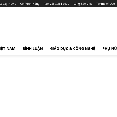
itoday News
Cõi Vĩnh Hằng
Rao Vặt Cali Today
Làng Báo Việt
Terms of Use
IỆT NAM
BÌNH LUẬN
GIÁO DỤC & CÔNG NGHỆ
PHỤ N