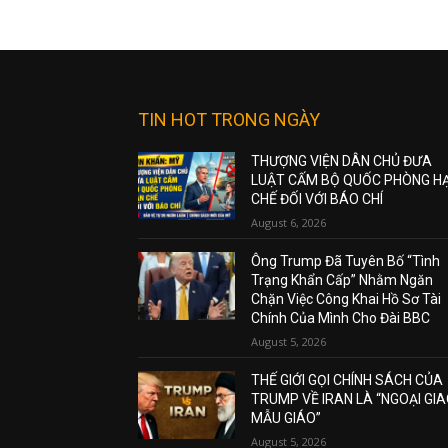
TIN HOT TRONG NGÀY
THƯỢNG VIỆN DÂN CHỦ ĐƯA
LUẬT CẤM BỘ QUỐC PHÒNG H
CHẾ ĐỐI VỚI BÁO CHÍ
August 6, 2026
Ông Trump Đã Tuyên Bố “Tình
Trạng Khẩn Cấp” Nhằm Ngăn
Chặn Việc Công Khai Hồ Sơ Tài
Chính Của Mình Cho Đài BBC
August 5, 2026
THẾ GIỚI GỌI CHÍNH SÁCH CỦA
TRUMP VỀ IRAN LÀ “NGOẠI GI
MẪU GIÁO”
August 5, 2026