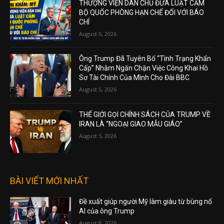
THƯỢNG VIỆN DÂN CHỦ ĐƯA LUẬT CẤM
BỘ QUỐC PHÒNG HẠN CHẾ ĐỐI VỚI BÁO
CHÍ
August 6, 2026
Ông Trump Đã Tuyên Bố “Tình Trạng Khẩn
Cấp” Nhằm Ngăn Chặn Việc Công Khai Hồ
Sơ Tài Chính Của Mình Cho Đài BBC
August 5, 2026
THẾ GIỚI GỌI CHÍNH SÁCH CỦA TRUMP VỀ
IRAN LÀ “NGOẠI GIAO MẪU GIÁO”
August 5, 2026
BÀI VIẾT MỚI NHẤT
Đề xuất giúp người Mỹ làm giàu từ bùng nổ
AI của ông Trump
August 8, 2026