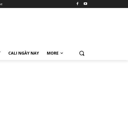
se
Ữ
CALI NGÀY NAY
MORE