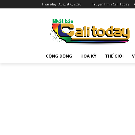
Thursday, August 6, 2026
Truyền Hình Cali Today
CỘNG ĐỒNG
HOA KỲ
THẾ GIỚI
V