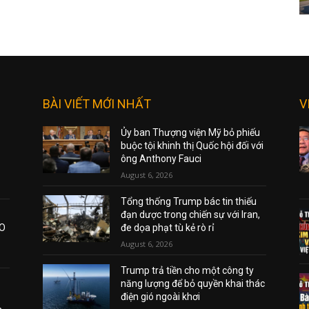
BÀI VIẾT MỚI NHẤT
V
Ủy ban Thượng viện Mỹ bỏ phiếu
buộc tội khinh thị Quốc hội đối với
ông Anthony Fauci
August 6, 2026
Tổng thống Trump bác tin thiếu
đạn dược trong chiến sự với Iran,
AO
đe dọa phạt tù kẻ rò rỉ
August 6, 2026
Trump trả tiền cho một công ty
năng lượng để bỏ quyền khai thác
điện gió ngoài khơi