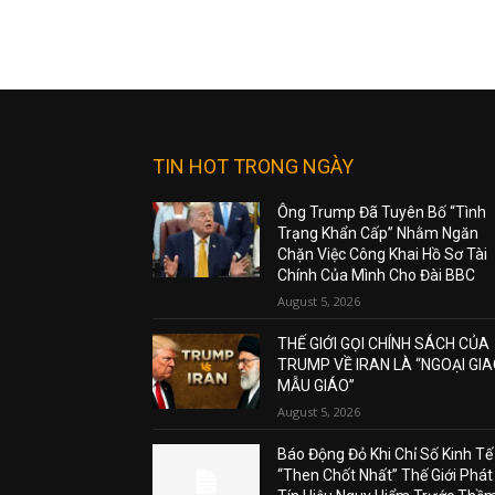
TIN HOT TRONG NGÀY
Ông Trump Đã Tuyên Bố “Tình
Trạng Khẩn Cấp” Nhằm Ngăn
Chặn Việc Công Khai Hồ Sơ Tài
Chính Của Mình Cho Đài BBC
August 5, 2026
THẾ GIỚI GỌI CHÍNH SÁCH CỦA
TRUMP VỀ IRAN LÀ “NGOẠI GI
MẪU GIÁO”
August 5, 2026
Báo Động Đỏ Khi Chỉ Số Kinh Tế
“Then Chốt Nhất” Thế Giới Phát