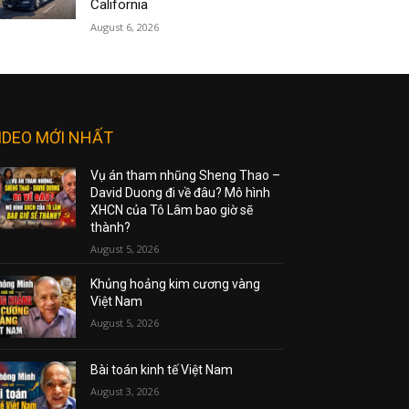
California
August 6, 2026
IDEO MỚI NHẤT
Vụ án tham nhũng Sheng Thao –
David Duong đi về đâu? Mô hình
XHCN của Tô Lâm bao giờ sẽ
thành?
August 5, 2026
Khủng hoảng kim cương vàng
Việt Nam
August 5, 2026
Bài toán kinh tế Việt Nam
August 3, 2026