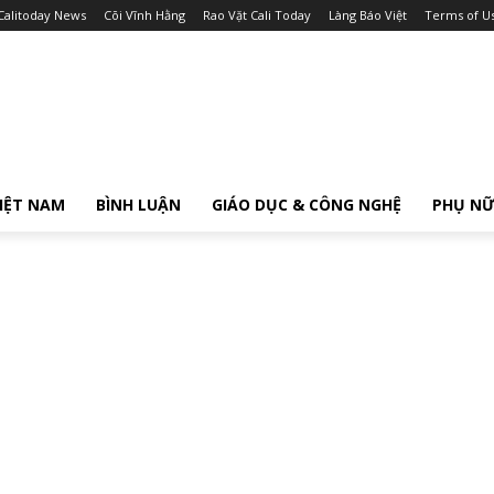
Calitoday News
Cõi Vĩnh Hằng
Rao Vặt Cali Today
Làng Báo Việt
Terms of U
IỆT NAM
BÌNH LUẬN
GIÁO DỤC & CÔNG NGHỆ
PHỤ N