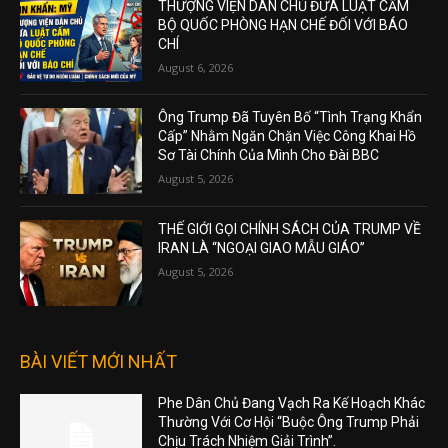
THƯỢNG VIỆN DÂN CHỦ ĐƯA LUẬT CẤM
BỘ QUỐC PHÒNG HẠN CHẾ ĐỐI VỚI BÁO
CHÍ
August 6, 2026
Ông Trump Đã Tuyên Bố “Tình Trạng Khẩn
Cấp” Nhằm Ngăn Chặn Việc Công Khai Hồ
Sơ Tài Chính Của Mình Cho Đài BBC
August 5, 2026
THẾ GIỚI GỌI CHÍNH SÁCH CỦA TRUMP VỀ
IRAN LÀ “NGOẠI GIAO MẪU GIÁO”
August 5, 2026
BÀI VIẾT MỚI NHẤT
Phe Dân Chủ Đang Vạch Ra Kế Hoạch Khác
Thường Với Cơ Hội “Buộc Ông Trump Phải
Chịu Trách Nhiệm Giải Trình”.