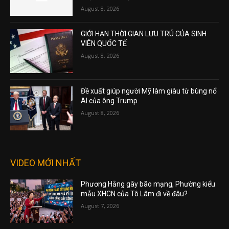
August 8, 2026
GIỚI HẠN THỜI GIAN LƯU TRÚ CỦA SINH
VIÊN QUỐC TẾ
August 8, 2026
Đề xuất giúp người Mỹ làm giàu từ bùng nổ
AI của ông Trump
August 8, 2026
VIDEO MỚI NHẤT
Phương Hằng gây bão mạng, Phường kiểu
mẫu XHCN của Tô Lâm đi về đâu?
August 7, 2026