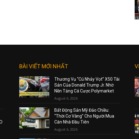
BÀI VIẾT MỚI NHẤT
V
Thương Vụ “Cú Nhảy Vọt” X50 Tài
Sản Của Donald Trump Jr. Nhờ
Nền Tảng Cá Cược Polymarket
August 6, 2026
Bất Động Sản Mỹ Đảo Chiều:
“Thời Cơ Vàng” Cho Người Mua
AO
Căn Nhà Đầu Tiên
August 6, 2026