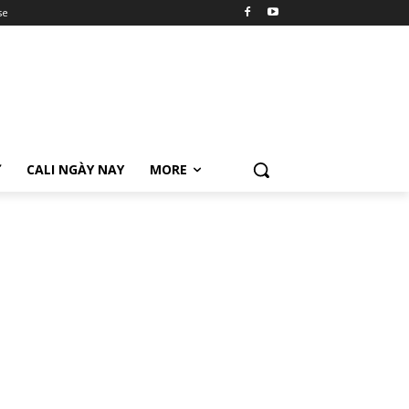
se
Ữ
CALI NGÀY NAY
MORE