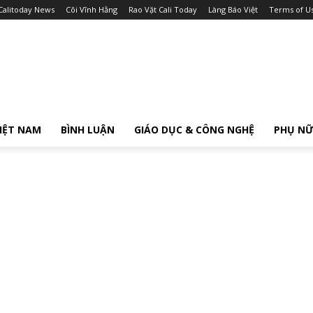
Calitoday News
Cõi Vĩnh Hằng
Rao Vặt Cali Today
Làng Báo Việt
Terms of U
IỆT NAM
BÌNH LUẬN
GIÁO DỤC & CÔNG NGHỆ
PHỤ N