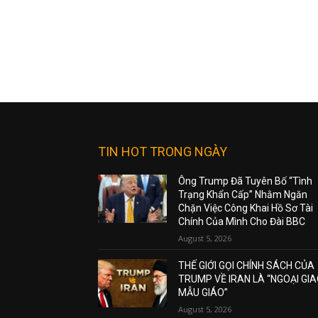
TIN HOT TRONG NGÀY
Ông Trump Đã Tuyên Bố “Tình
Trạng Khẩn Cấp” Nhằm Ngăn
Chặn Việc Công Khai Hồ Sơ Tài
Chính Của Mình Cho Đài BBC
August 5, 2026
THẾ GIỚI GỌI CHÍNH SÁCH CỦA
TRUMP VỀ IRAN LÀ “NGOẠI GI
MẪU GIÁO”
August 5, 2026