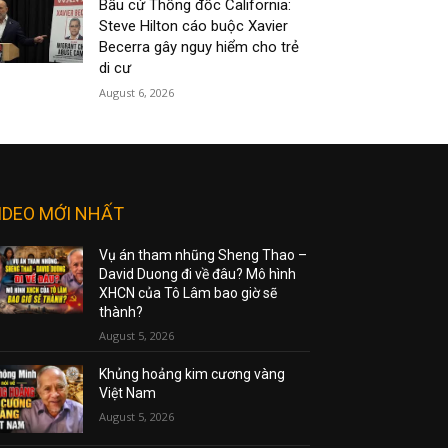
Bầu cử Thống đốc California:
Steve Hilton cáo buộc Xavier
Becerra gây nguy hiểm cho trẻ
di cư
August 6, 2026
IDEO MỚI NHẤT
Vụ án tham nhũng Sheng Thao –
David Duong đi về đâu? Mô hình
XHCN của Tô Lâm bao giờ sẽ
thành?
August 5, 2026
Khủng hoảng kim cương vàng
Việt Nam
August 5, 2026