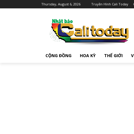
Thursday, August 6, 2026
Truyền Hình Cali Today
CỘNG ĐỒNG
HOA KỲ
THẾ GIỚI
V