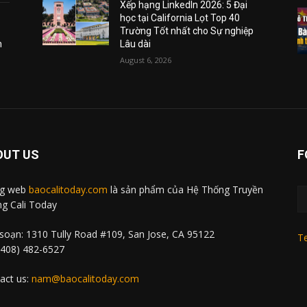
Xếp hạng LinkedIn 2026: 5 Đại
học tại California Lọt Top 40
Trường Tốt nhất cho Sự nghiệp
m
Lâu dài
August 6, 2026
OUT US
F
ng web
baocalitoday.com
là sản phẩm của Hệ Thống Truyền
g Cali Today
soạn: 1310 Tully Road #109, San Jose, CA 95122
Te
 (408) 482-6527
act us:
nam@baocalitoday.com