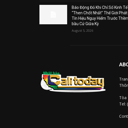
Báo Động Đỏ Khi Chỉ Số Kinh Tế
“Then Chốt Nhất” Thế Giới Phát
Tín Hiệu Nguy Hiểm Trước Thề
bầu Cử Giữa Kỳ
August 5, 2026
AB
Tra
Thôn
Tòa 
Tel:
Cont