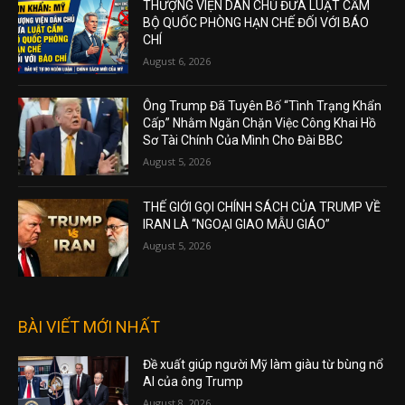
THƯỢNG VIỆN DÂN CHỦ ĐƯA LUẬT CẤM
BỘ QUỐC PHÒNG HẠN CHẾ ĐỐI VỚI BÁO
CHÍ
August 6, 2026
Ông Trump Đã Tuyên Bố “Tình Trạng Khẩn
Cấp” Nhằm Ngăn Chặn Việc Công Khai Hồ
Sơ Tài Chính Của Mình Cho Đài BBC
August 5, 2026
THẾ GIỚI GỌI CHÍNH SÁCH CỦA TRUMP VỀ
IRAN LÀ “NGOẠI GIAO MẪU GIÁO”
August 5, 2026
BÀI VIẾT MỚI NHẤT
Đề xuất giúp người Mỹ làm giàu từ bùng nổ
AI của ông Trump
August 8, 2026