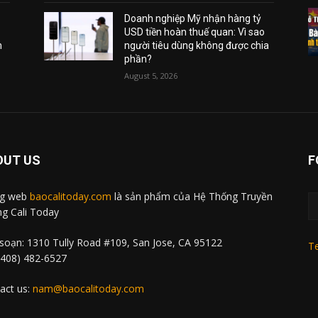
Doanh nghiệp Mỹ nhận hàng tỷ
USD tiền hoàn thuế quan: Vì sao
m
người tiêu dùng không được chia
phần?
August 5, 2026
OUT US
F
ng web
baocalitoday.com
là sản phẩm của Hệ Thống Truyền
g Cali Today
soạn: 1310 Tully Road #109, San Jose, CA 95122
Te
 (408) 482-6527
act us:
nam@baocalitoday.com