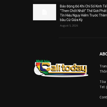
Báo Động Đỏ Khi Chỉ Số Kinh Tế
“Then Chốt Nhất” Thế Giới Phát
Tín Hiệu Nguy Hiểm Trước Thề
bầu Cử Giữa Kỳ
August 5, 2026
AB
Tra
Thôn
Tòa 
Tel:
Cont