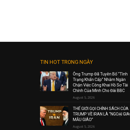
TIN HOT TRONG NGÀY
Ông Trump Đã Tuyên Bố “Tình
Trạng Khẩn Cấp” Nhằm Ngăn
Chặn Việc Công Khai Hồ Sơ Tài
Chính Của Mình Cho Đài BBC
August 5, 2026
THẾ GIỚI GỌI CHÍNH SÁCH CỦA
TRUMP VỀ IRAN LÀ “NGOẠI GI
MẪU GIÁO”
August 5, 2026