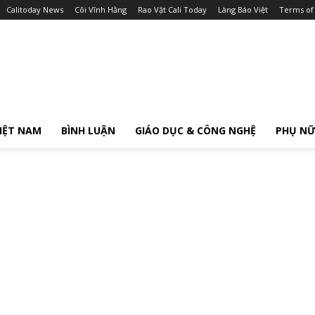
Calitoday News
Cõi Vĩnh Hằng
Rao Vặt Cali Today
Làng Báo Việt
Terms of
IỆT NAM
BÌNH LUẬN
GIÁO DỤC & CÔNG NGHỆ
PHỤ N