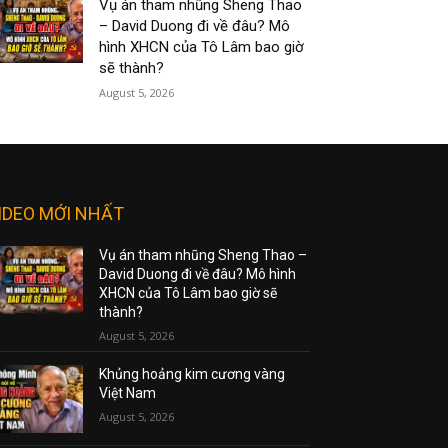
Vụ án tham nhũng Sheng Thao
– David Duong đi về đâu? Mô
hình XHCN của Tô Lâm bao giờ
sẽ thành?
August 5, 2026
IDEO MỚI NHẤT
Vụ án tham nhũng Sheng Thao –
David Duong đi về đâu? Mô hình
XHCN của Tô Lâm bao giờ sẽ
thành?
August 5, 2026
Khủng hoảng kim cương vàng
Việt Nam
August 5, 2026