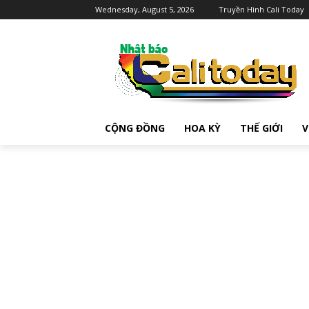
Wednesday, August 5, 2026
Truyền Hình Cali Today
CỘNG ĐỒNG
HOA KỲ
THẾ GIỚI
V