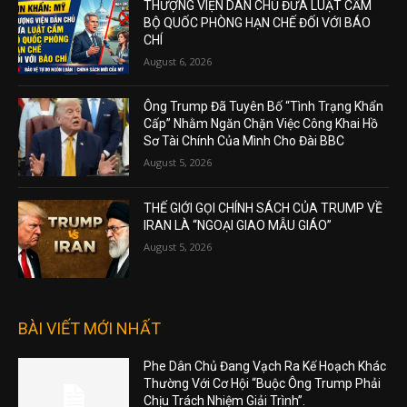
THƯỢNG VIỆN DÂN CHỦ ĐƯA LUẬT CẤM
BỘ QUỐC PHÒNG HẠN CHẾ ĐỐI VỚI BÁO
CHÍ
August 6, 2026
Ông Trump Đã Tuyên Bố “Tình Trạng Khẩn
Cấp” Nhằm Ngăn Chặn Việc Công Khai Hồ
Sơ Tài Chính Của Mình Cho Đài BBC
August 5, 2026
THẾ GIỚI GỌI CHÍNH SÁCH CỦA TRUMP VỀ
IRAN LÀ “NGOẠI GIAO MẪU GIÁO”
August 5, 2026
BÀI VIẾT MỚI NHẤT
Phe Dân Chủ Đang Vạch Ra Kế Hoạch Khác
Thường Với Cơ Hội “Buộc Ông Trump Phải
Chịu Trách Nhiệm Giải Trình”.