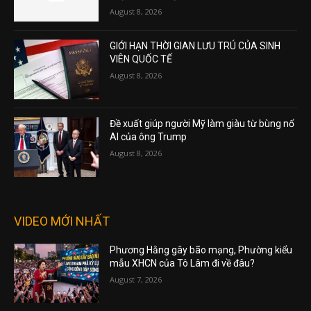
August 8, 2026
GIỚI HẠN THỜI GIAN LƯU TRÚ CỦA SINH
VIÊN QUỐC TẾ
August 8, 2026
Đề xuất giúp người Mỹ làm giàu từ bùng nổ
AI của ông Trump
August 8, 2026
VIDEO MỚI NHẤT
Phương Hằng gây bão mạng, Phường kiểu
mẫu XHCN của Tô Lâm đi về đâu?
August 7, 2026