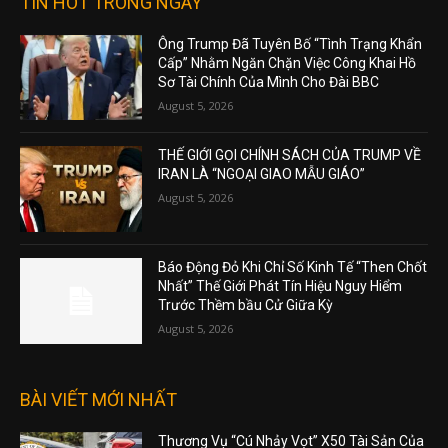
TIN HOT TRONG NGÀY
Ông Trump Đã Tuyên Bố “Tình Trạng Khẩn
Cấp” Nhằm Ngăn Chặn Việc Công Khai Hồ
Sơ Tài Chính Của Mình Cho Đài BBC
August 5, 2026
THẾ GIỚI GỌI CHÍNH SÁCH CỦA TRUMP VỀ
IRAN LÀ “NGOẠI GIAO MẪU GIÁO”
August 5, 2026
Báo Động Đỏ Khi Chỉ Số Kinh Tế “Then Chốt
Nhất” Thế Giới Phát Tín Hiệu Nguy Hiểm
Trước Thềm bầu Cử Giữa Kỳ
August 5, 2026
BÀI VIẾT MỚI NHẤT
Thương Vụ “Cú Nhảy Vọt” X50 Tài Sản Của