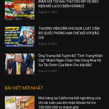
IRAN GỞI TỐI HẬU THƯ CHO MỸ VỀ ĐIỀU
KIỆN MỞ LẠI EO BIỂN HORMUZ
August 9, 2026
THƯỢNG VIỆN DÂN CHỦ ĐƯA LUẬT CẤM
BỘ QUỐC PHÒNG HẠN CHẾ ĐỐI VỚI BÁO
CHÍ
August 6, 2026
Ông Trump Đã Tuyên Bố “Tình Trạng Khẩn
Cấp” Nhằm Ngăn Chặn Việc Công Khai Hồ
Sơ Tài Chính Của Mình Cho Đài BBC
August 5, 2026
BÀI VIẾT MỚI NHẤT
Nhà hàng tại California bất ngờ đóng cửa
chỉ vài tuần sau khi nhận khoản hỗ trợ
100.000 USD từ thành phố