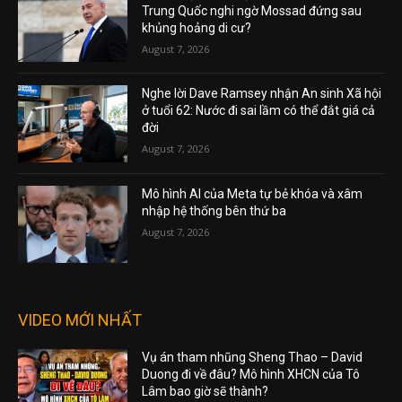
Trung Quốc nghi ngờ Mossad đứng sau
khủng hoảng di cư?
August 7, 2026
Nghe lời Dave Ramsey nhận An sinh Xã hội
ở tuổi 62: Nước đi sai lầm có thể đắt giá cả
đời
August 7, 2026
Mô hình AI của Meta tự bẻ khóa và xâm
nhập hệ thống bên thứ ba
August 7, 2026
VIDEO MỚI NHẤT
Vụ án tham nhũng Sheng Thao – David
Duong đi về đâu? Mô hình XHCN của Tô
Lâm bao giờ sẽ thành?