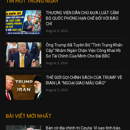
TIN HOT TRONG NGÀY
THƯỢNG VIỆN DÂN CHỦ ĐƯA LUẬT CẤM
BỘ QUỐC PHÒNG HẠN CHẾ ĐỐI VỚI BÁO
CHÍ
August 6, 2026
Ông Trump Đã Tuyên Bố “Tình Trạng Khẩn
Cấp” Nhằm Ngăn Chặn Việc Công Khai Hồ
Sơ Tài Chính Của Mình Cho Đài BBC
August 5, 2026
THẾ GIỚI GỌI CHÍNH SÁCH CỦA TRUMP VỀ
IRAN LÀ “NGOẠI GIAO MẪU GIÁO”
August 5, 2026
BÀI VIẾT MỚI NHẤT
Bàn cờ địa chính trị Ceuta: Vì sao tình báo