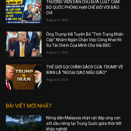
THƯỢNG VIỆN DÂN CHỦ ĐƯA LUẬT CẤM
BỘ QUỐC PHÒNG HẠN CHẾ ĐỐI VỚI BÁO
CHÍ
August 6, 2026
Ông Trump Đã Tuyên Bố “Tình Trạng Khẩn
Cấp” Nhằm Ngăn Chặn Việc Công Khai Hồ
Sơ Tài Chính Của Mình Cho Đài BBC
August 5, 2026
THẾ GIỚI GỌI CHÍNH SÁCH CỦA TRUMP VỀ
IRAN LÀ “NGOẠI GIAO MẪU GIÁO”
August 5, 2026
BÀI VIẾT MỚI NHẤT
Nông dân Malaysia chật vật đáp ứng cơn
sốt sầu riêng tại Trung Quốc giữa thời tiết
khắc nghiệt