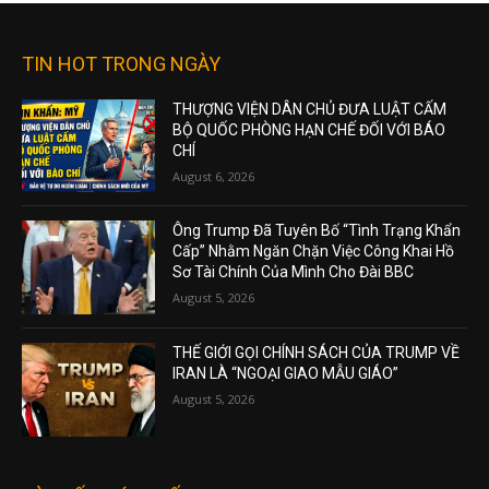
TIN HOT TRONG NGÀY
THƯỢNG VIỆN DÂN CHỦ ĐƯA LUẬT CẤM
BỘ QUỐC PHÒNG HẠN CHẾ ĐỐI VỚI BÁO
CHÍ
August 6, 2026
Ông Trump Đã Tuyên Bố “Tình Trạng Khẩn
Cấp” Nhằm Ngăn Chặn Việc Công Khai Hồ
Sơ Tài Chính Của Mình Cho Đài BBC
August 5, 2026
THẾ GIỚI GỌI CHÍNH SÁCH CỦA TRUMP VỀ
IRAN LÀ “NGOẠI GIAO MẪU GIÁO”
August 5, 2026