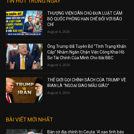
TIN HOT TRONG NGÀY
THƯỢNG VIỆN DÂN CHỦ ĐƯA LUẬT CẤM
BỘ QUỐC PHÒNG HẠN CHẾ ĐỐI VỚI BÁO
CHÍ
August 6, 2026
Ông Trump Đã Tuyên Bố “Tình Trạng Khẩn
Cấp” Nhằm Ngăn Chặn Việc Công Khai Hồ
Sơ Tài Chính Của Mình Cho Đài BBC
August 5, 2026
THẾ GIỚI GỌI CHÍNH SÁCH CỦA TRUMP VỀ
IRAN LÀ “NGOẠI GIAO MẪU GIÁO”
August 5, 2026
BÀI VIẾT MỚI NHẤT
Bàn cờ địa chính trị Ceuta: Vì sao tình báo