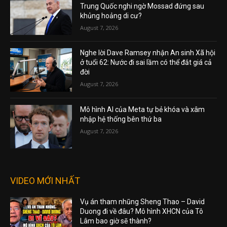
Trung Quốc nghi ngờ Mossad đứng sau
khủng hoảng di cư?
August 7, 2026
Nghe lời Dave Ramsey nhận An sinh Xã hội
ở tuổi 62: Nước đi sai lầm có thể đắt giá cả
đời
August 7, 2026
Mô hình AI của Meta tự bẻ khóa và xâm
nhập hệ thống bên thứ ba
August 7, 2026
VIDEO MỚI NHẤT
Vụ án tham nhũng Sheng Thao – David
Duong đi về đâu? Mô hình XHCN của Tô
Lâm bao giờ sẽ thành?