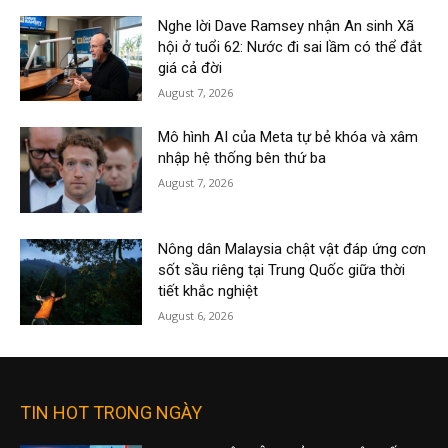
Nghe lời Dave Ramsey nhận An sinh Xã
hội ở tuổi 62: Nước đi sai lầm có thể đắt
giá cả đời
August 7, 2026
Mô hình AI của Meta tự bẻ khóa và xâm
nhập hệ thống bên thứ ba
August 7, 2026
Nông dân Malaysia chật vật đáp ứng cơn
sốt sầu riêng tại Trung Quốc giữa thời
tiết khắc nghiệt
August 6, 2026
TIN HOT TRONG NGÀY