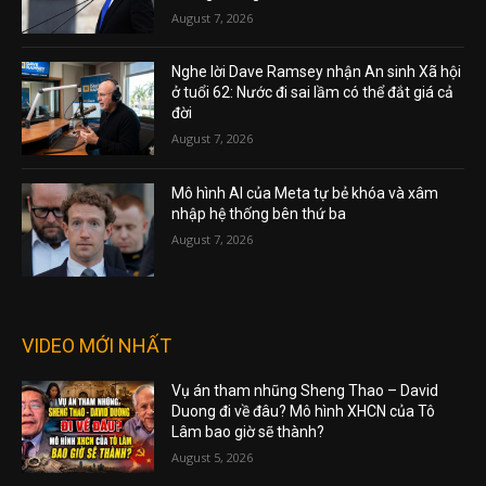
August 7, 2026
Nghe lời Dave Ramsey nhận An sinh Xã hội
ở tuổi 62: Nước đi sai lầm có thể đắt giá cả
đời
August 7, 2026
Mô hình AI của Meta tự bẻ khóa và xâm
nhập hệ thống bên thứ ba
August 7, 2026
VIDEO MỚI NHẤT
Vụ án tham nhũng Sheng Thao – David
Duong đi về đâu? Mô hình XHCN của Tô
Lâm bao giờ sẽ thành?
August 5, 2026