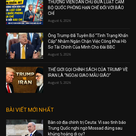
THƯỢNG VIỆN DÂN CHỦ ĐƯA LUẬT CẤM
BỘ QUỐC PHÒNG HẠN CHẾ ĐỐI VỚI BÁO
CHÍ
August 6, 2026
Ông Trump Đã Tuyên Bố “Tình Trạng Khẩn
Cấp” Nhằm Ngăn Chặn Việc Công Khai Hồ
Sơ Tài Chính Của Mình Cho Đài BBC
August 5, 2026
THẾ GIỚI GỌI CHÍNH SÁCH CỦA TRUMP VỀ
IRAN LÀ “NGOẠI GIAO MẪU GIÁO”
August 5, 2026
BÀI VIẾT MỚI NHẤT
Bàn cờ địa chính trị Ceuta: Vì sao tình báo
Trung Quốc nghi ngờ Mossad đứng sau
khủng hoảng di cư?