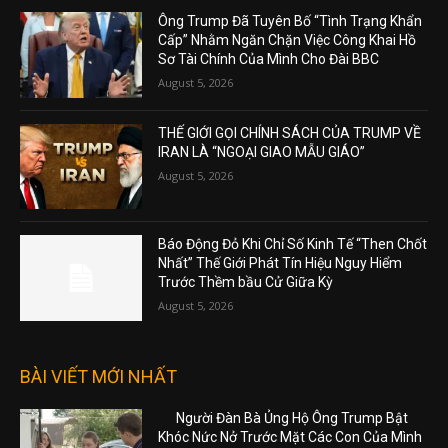
Ông Trump Đã Tuyên Bố “Tình Trạng Khẩn
Cấp” Nhằm Ngăn Chặn Việc Công Khai Hồ
Sơ Tài Chính Của Mình Cho Đài BBC
August 5, 2026
THẾ GIỚI GỌI CHÍNH SÁCH CỦA TRUMP VỀ
IRAN LÀ “NGOẠI GIAO MẪU GIÁO”
August 5, 2026
Báo Động Đỏ Khi Chỉ Số Kinh Tế “Then Chốt
Nhất” Thế Giới Phát Tín Hiệu Nguy Hiểm
Trước Thềm bầu Cử Giữa Kỳ
August 5, 2026
BÀI VIẾT MỚI NHẤT
Người Đàn Bà Ủng Hộ Ông Trump Bật
Khóc Nức Nở Trước Mặt Các Con Của Mình