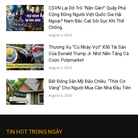
CSVN Lại Dở Trò “Nắn Gân!” Quấy Phá
Cộng Đồng Người Việt Quốc Gia Hải
Ngoại? Nam Bắc Cali Sôi Sục Khí Thế
Chống...
August 6, 2026
Thương Vụ “Cú Nhảy Vọt” X50 Tài Sản
Của Donald Trump Jr. Nhờ Nền Tảng Cá
Cược Polymarket
August 6, 2026
Bất Động Sản Mỹ Đảo Chiều: “Thời Cơ
Vàng” Cho Người Mua Căn Nhà Đầu Tiên
August 6, 2026
TIN HOT TRONG NGÀY