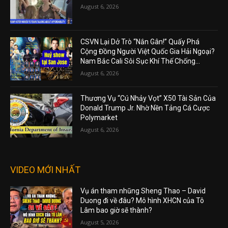
August 6, 2026
CSVN Lại Dở Trò “Nắn Gân!” Quấy Phá
Cộng Đồng Người Việt Quốc Gia Hải Ngoại?
Nam Bắc Cali Sôi Sục Khí Thế Chống...
August 6, 2026
Thương Vụ “Cú Nhảy Vọt” X50 Tài Sản Của
Donald Trump Jr. Nhờ Nền Tảng Cá Cược
Polymarket
August 6, 2026
VIDEO MỚI NHẤT
Vụ án tham nhũng Sheng Thao – David
Duong đi về đâu? Mô hình XHCN của Tô
Lâm bao giờ sẽ thành?
August 5, 2026