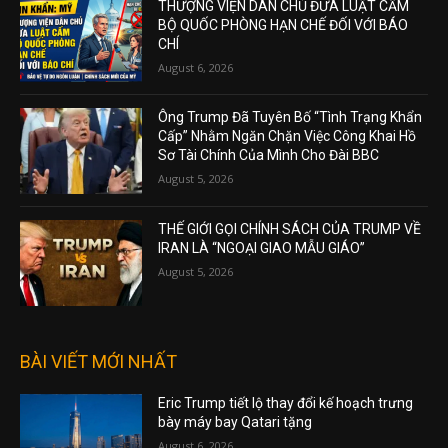
THƯỢNG VIỆN DÂN CHỦ ĐƯA LUẬT CẤM
BỘ QUỐC PHÒNG HẠN CHẾ ĐỐI VỚI BÁO
CHÍ
August 6, 2026
Ông Trump Đã Tuyên Bố “Tình Trạng Khẩn
Cấp” Nhằm Ngăn Chặn Việc Công Khai Hồ
Sơ Tài Chính Của Mình Cho Đài BBC
August 5, 2026
THẾ GIỚI GỌI CHÍNH SÁCH CỦA TRUMP VỀ
IRAN LÀ “NGOẠI GIAO MẪU GIÁO”
August 5, 2026
BÀI VIẾT MỚI NHẤT
Eric Trump tiết lộ thay đổi kế hoạch trưng
bày máy bay Qatari tặng
August 6, 2026