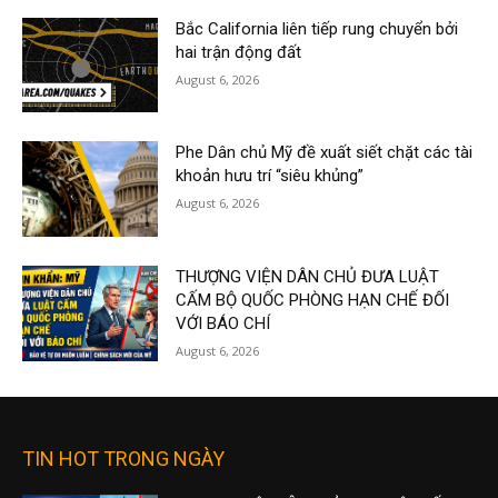
Bắc California liên tiếp rung chuyển bởi
hai trận động đất
August 6, 2026
Phe Dân chủ Mỹ đề xuất siết chặt các tài
khoản hưu trí “siêu khủng”
August 6, 2026
THƯỢNG VIỆN DÂN CHỦ ĐƯA LUẬT
CẤM BỘ QUỐC PHÒNG HẠN CHẾ ĐỐI
VỚI BÁO CHÍ
August 6, 2026
TIN HOT TRONG NGÀY