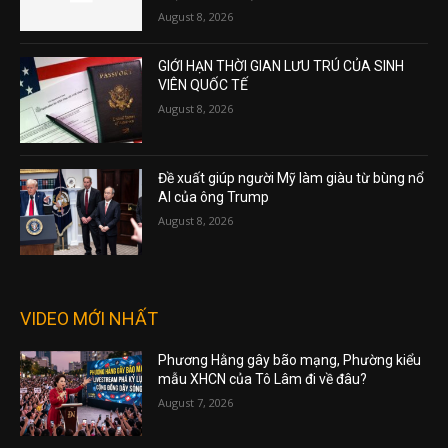
August 8, 2026
GIỚI HẠN THỜI GIAN LƯU TRÚ CỦA SINH
VIÊN QUỐC TẾ
August 8, 2026
Đề xuất giúp người Mỹ làm giàu từ bùng nổ
AI của ông Trump
August 8, 2026
VIDEO MỚI NHẤT
Phương Hằng gây bão mạng, Phường kiểu
mẫu XHCN của Tô Lâm đi về đâu?
August 7, 2026