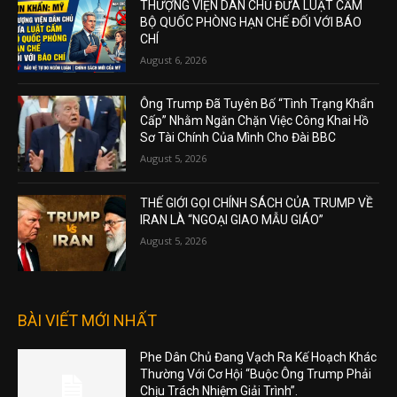
THƯỢNG VIỆN DÂN CHỦ ĐƯA LUẬT CẤM
BỘ QUỐC PHÒNG HẠN CHẾ ĐỐI VỚI BÁO
CHÍ
August 6, 2026
Ông Trump Đã Tuyên Bố “Tình Trạng Khẩn
Cấp” Nhằm Ngăn Chặn Việc Công Khai Hồ
Sơ Tài Chính Của Mình Cho Đài BBC
August 5, 2026
THẾ GIỚI GỌI CHÍNH SÁCH CỦA TRUMP VỀ
IRAN LÀ “NGOẠI GIAO MẪU GIÁO”
August 5, 2026
BÀI VIẾT MỚI NHẤT
Phe Dân Chủ Đang Vạch Ra Kế Hoạch Khác
Thường Với Cơ Hội “Buộc Ông Trump Phải
Chịu Trách Nhiệm Giải Trình”.