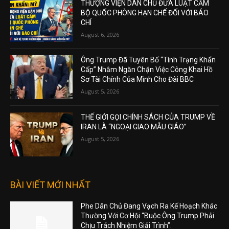
THƯỢNG VIỆN DÂN CHỦ ĐƯA LUẬT CẤM
BỘ QUỐC PHÒNG HẠN CHẾ ĐỐI VỚI BÁO
CHÍ
August 6, 2026
Ông Trump Đã Tuyên Bố “Tình Trạng Khẩn
Cấp” Nhằm Ngăn Chặn Việc Công Khai Hồ
Sơ Tài Chính Của Mình Cho Đài BBC
August 5, 2026
THẾ GIỚI GỌI CHÍNH SÁCH CỦA TRUMP VỀ
IRAN LÀ “NGOẠI GIAO MẪU GIÁO”
August 5, 2026
BÀI VIẾT MỚI NHẤT
Phe Dân Chủ Đang Vạch Ra Kế Hoạch Khác
Thường Với Cơ Hội “Buộc Ông Trump Phải
Chịu Trách Nhiệm Giải Trình”.