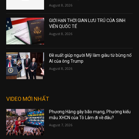
August 8, 2026
GIỚI HẠN THỜI GIAN LƯU TRÚ CỦA SINH
VIÊN QUỐC TẾ
August 8, 2026
Đề xuất giúp người Mỹ làm giàu từ bùng nổ
AI của ông Trump
August 8, 2026
VIDEO MỚI NHẤT
Phương Hằng gây bão mạng, Phường kiểu
mẫu XHCN của Tô Lâm đi về đâu?
August 7, 2026