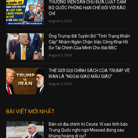
THƯỢNG VIỆN DÂN CHỦ ĐƯA LUẬT CẤM
BỘ QUỐC PHÒNG HẠN CHẾ ĐỐI VỚI BÁO
CHÍ
August 6, 2026
Ông Trump Đã Tuyên Bố “Tình Trạng Khẩn
Cấp” Nhằm Ngăn Chặn Việc Công Khai Hồ
Sơ Tài Chính Của Mình Cho Đài BBC
August 5, 2026
THẾ GIỚI GỌI CHÍNH SÁCH CỦA TRUMP VỀ
IRAN LÀ “NGOẠI GIAO MẪU GIÁO”
August 5, 2026
BÀI VIẾT MỚI NHẤT
Bàn cờ địa chính trị Ceuta: Vì sao tình báo
Trung Quốc nghi ngờ Mossad đứng sau
khủng hoảng di cư?