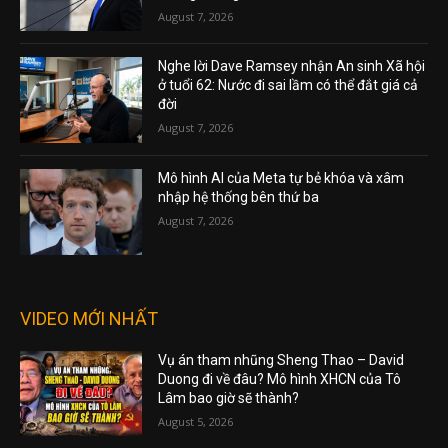
August 7, 2026
Nghe lời Dave Ramsey nhận An sinh Xã hội
ở tuổi 62: Nước đi sai lầm có thể đắt giá cả
đời
August 7, 2026
Mô hình AI của Meta tự bẻ khóa và xâm
nhập hệ thống bên thứ ba
August 7, 2026
VIDEO MỚI NHẤT
Vụ án tham nhũng Sheng Thao – David
Duong đi về đâu? Mô hình XHCN của Tô
Lâm bao giờ sẽ thành?
August 5, 2026