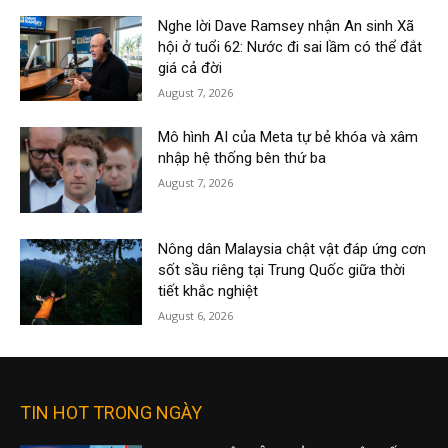
Nghe lời Dave Ramsey nhận An sinh Xã
hội ở tuổi 62: Nước đi sai lầm có thể đắt
giá cả đời
August 7, 2026
Mô hình AI của Meta tự bẻ khóa và xâm
nhập hệ thống bên thứ ba
August 7, 2026
Nông dân Malaysia chật vật đáp ứng cơn
sốt sầu riêng tại Trung Quốc giữa thời
tiết khắc nghiệt
August 6, 2026
TIN HOT TRONG NGÀY