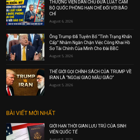
THƯỢNG VIỆN DÂN CHỦ ĐƯA LUẬT CẤM
BỘ QUỐC PHÒNG HẠN CHẾ ĐỐI VỚI BÁO
CHÍ
August 6, 2026
Ông Trump Đã Tuyên Bố “Tình Trạng Khẩn
Cấp” Nhằm Ngăn Chặn Việc Công Khai Hồ
Sơ Tài Chính Của Mình Cho Đài BBC
August 5, 2026
THẾ GIỚI GỌI CHÍNH SÁCH CỦA TRUMP VỀ
IRAN LÀ “NGOẠI GIAO MẪU GIÁO”
August 5, 2026
BÀI VIẾT MỚI NHẤT
GIỚI HẠN THỜI GIAN LƯU TRÚ CỦA SINH
VIÊN QUỐC TẾ
August 8, 2026