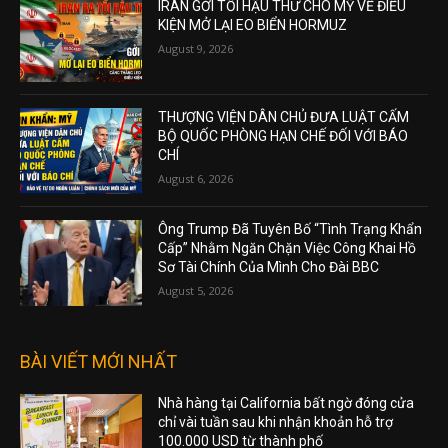
IRAN GỞI TỐI HẬU THƯ CHO MỸ VỀ ĐIỀU
KIỆN MỞ LẠI EO BIỂN HORMUZ
August 9, 2026
THƯỢNG VIỆN DÂN CHỦ ĐƯA LUẬT CẤM
BỘ QUỐC PHÒNG HẠN CHẾ ĐỐI VỚI BÁO
CHÍ
August 6, 2026
Ông Trump Đã Tuyên Bố “Tình Trạng Khẩn
Cấp” Nhằm Ngăn Chặn Việc Công Khai Hồ
Sơ Tài Chính Của Mình Cho Đài BBC
August 5, 2026
BÀI VIẾT MỚI NHẤT
Nhà hàng tại California bất ngờ đóng cửa
chỉ vài tuần sau khi nhận khoản hỗ trợ
100.000 USD từ thành phố