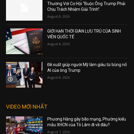
Thường Với Cơ Hội “Buộc Ông Trump Phải
Chịu Trách Nhiệm Giải Trình”.
August 8, 2026
GIỚI HẠN THỜI GIAN LƯU TRÚ CỦA SINH
VIÊN QUỐC TẾ
August 8, 2026
Đề xuất giúp người Mỹ làm giàu từ bùng nổ
AI của ông Trump
August 8, 2026
VIDEO MỚI NHẤT
Phương Hằng gây bão mạng, Phường kiểu
mẫu XHCN của Tô Lâm đi về đâu?
August 7, 2026