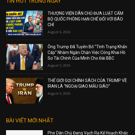
TIN HOT TRONG NGÀY
THƯỢNG VIỆN DÂN CHỦ ĐƯA LUẬT CẤM
BỘ QUỐC PHÒNG HẠN CHẾ ĐỐI VỚI BÁO
CHÍ
August 6, 2026
Ông Trump Đã Tuyên Bố “Tình Trạng Khẩn
Cấp” Nhằm Ngăn Chặn Việc Công Khai Hồ
Sơ Tài Chính Của Mình Cho Đài BBC
August 5, 2026
THẾ GIỚI GỌI CHÍNH SÁCH CỦA TRUMP VỀ
IRAN LÀ “NGOẠI GIAO MẪU GIÁO”
August 5, 2026
BÀI VIẾT MỚI NHẤT
Phe Dân Chủ Đang Vạch Ra Kế Hoạch Khác