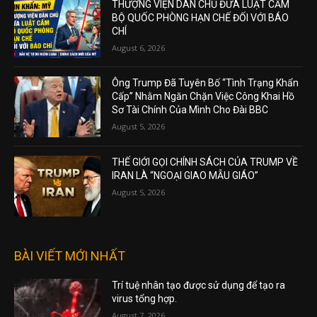
THƯỢNG VIỆN DÂN CHỦ ĐƯA LUẬT CẤM
BỘ QUỐC PHÒNG HẠN CHẾ ĐỐI VỚI BÁO
CHÍ
August 6, 2026
Ông Trump Đã Tuyên Bố “Tình Trạng Khẩn
Cấp” Nhằm Ngăn Chặn Việc Công Khai Hồ
Sơ Tài Chính Của Mình Cho Đài BBC
August 5, 2026
THẾ GIỚI GỌI CHÍNH SÁCH CỦA TRUMP VỀ
IRAN LÀ “NGOẠI GIAO MẪU GIÁO”
August 5, 2026
BÀI VIẾT MỚI NHẤT
Trí tuệ nhân tạo được sử dụng để tạo ra
virus tổng hợp.
August 7, 2026