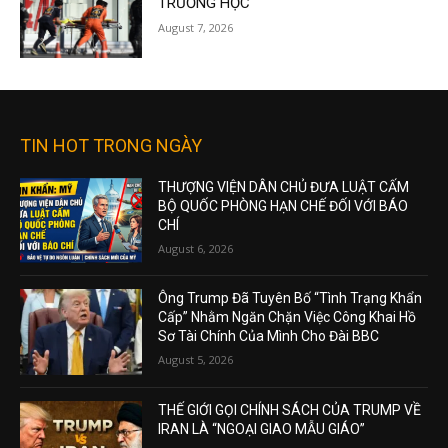
TRƯỜNG HỌC
August 7, 2026
TIN HOT TRONG NGÀY
THƯỢNG VIỆN DÂN CHỦ ĐƯA LUẬT CẤM
BỘ QUỐC PHÒNG HẠN CHẾ ĐỐI VỚI BÁO
CHÍ
August 6, 2026
Ông Trump Đã Tuyên Bố “Tình Trạng Khẩn
Cấp” Nhằm Ngăn Chặn Việc Công Khai Hồ
Sơ Tài Chính Của Mình Cho Đài BBC
August 5, 2026
THẾ GIỚI GỌI CHÍNH SÁCH CỦA TRUMP VỀ
IRAN LÀ “NGOẠI GIAO MẪU GIÁO”