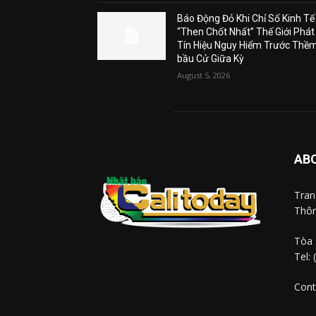
Báo Động Đỏ Khi Chỉ Số Kinh Tế
“Then Chốt Nhất” Thế Giới Phát
Tín Hiệu Nguy Hiểm Trước Thề
bầu Cử Giữa Kỳ
August 5, 2026
AB
Tra
Thôn
Tòa 
Tel:
Cont