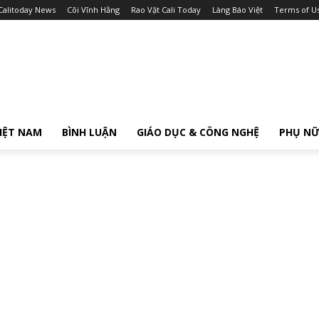
Calitoday News
Cõi Vĩnh Hằng
Rao Vặt Cali Today
Làng Báo Việt
Terms of U
IỆT NAM
BÌNH LUẬN
GIÁO DỤC & CÔNG NGHỆ
PHỤ N