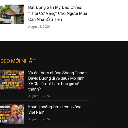
Bất Động Sản Mỹ Đảo Chiều:
“Thời Cơ Vàng” Cho Người Mua
Căn Nhà Đầu Tiên
August 6, 2026
IDEO MỚI NHẤT
Vụ án tham nhũng Sheng Thao –
David Duong đi về đâu? Mô hình
XHCN của Tô Lâm bao giờ sẽ
thành?
August 5, 2026
Khủng hoảng kim cương vàng
Việt Nam
August 5, 2026