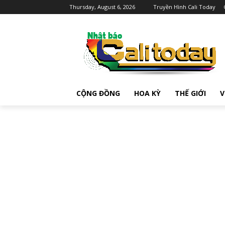
Thursday, August 6, 2026
Truyền Hình Cali Today
CỘNG ĐỒNG
HOA KỲ
THẾ GIỚI
V