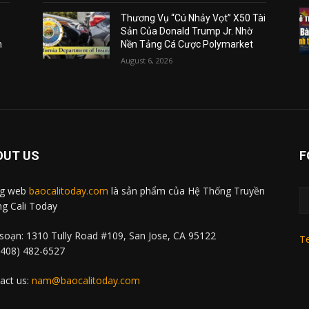
Thương Vụ “Cú Nhảy Vọt” X50 Tài
Sản Của Donald Trump Jr. Nhờ
m
Nền Tảng Cá Cược Polymarket
August 6, 2026
OUT US
F
ng web
baocalitoday.com
là sản phẩm của Hệ Thống Truyền
g Cali Today
soạn: 1310 Tully Road #109, San Jose, CA 95122
Te
 (408) 482-6527
act us:
nam@baocalitoday.com