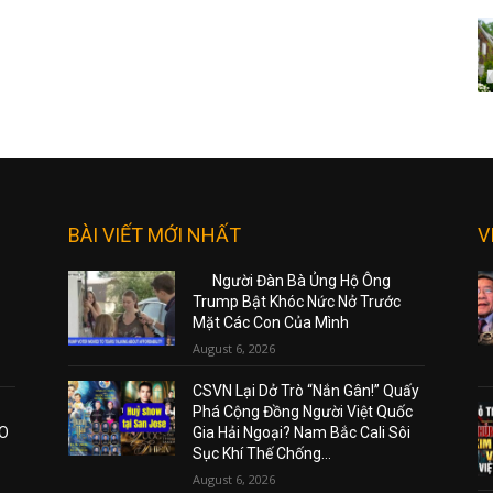
BÀI VIẾT MỚI NHẤT
V
Người Đàn Bà Ủng Hộ Ông
Trump Bật Khóc Nức Nở Trước
Mặt Các Con Của Mình
August 6, 2026
CSVN Lại Dở Trò “Nắn Gân!” Quấy
Phá Cộng Đồng Người Việt Quốc
AO
Gia Hải Ngoại? Nam Bắc Cali Sôi
Sục Khí Thế Chống...
August 6, 2026