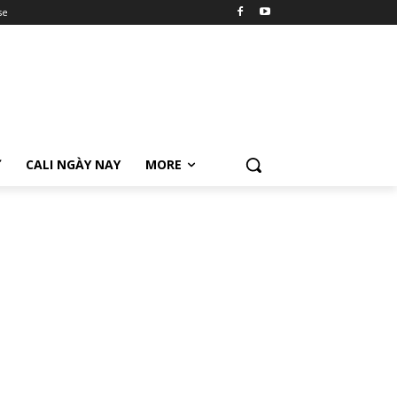
se
Ữ
CALI NGÀY NAY
MORE