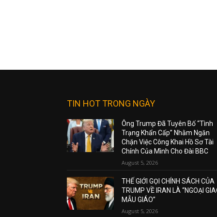
TIN HOT TRONG NGÀY
Ông Trump Đã Tuyên Bố “Tình
Trạng Khẩn Cấp” Nhằm Ngăn
Chặn Việc Công Khai Hồ Sơ Tài
Chính Của Mình Cho Đài BBC
August 5, 2026
THẾ GIỚI GỌI CHÍNH SÁCH CỦA
TRUMP VỀ IRAN LÀ “NGOẠI GI
MẪU GIÁO”
August 5, 2026