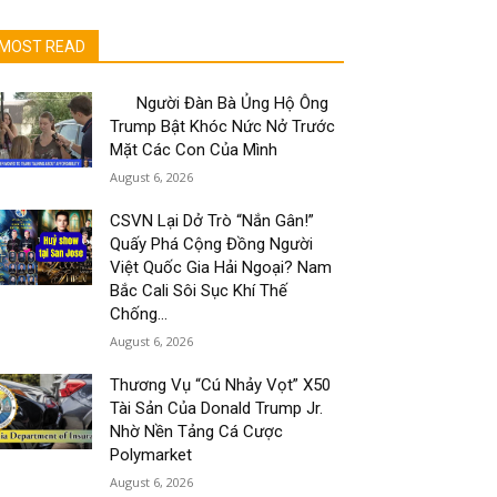
MOST READ
Người Đàn Bà Ủng Hộ Ông
Trump Bật Khóc Nức Nở Trước
Mặt Các Con Của Mình
August 6, 2026
CSVN Lại Dở Trò “Nắn Gân!”
Quấy Phá Cộng Đồng Người
Việt Quốc Gia Hải Ngoại? Nam
Bắc Cali Sôi Sục Khí Thế
Chống...
August 6, 2026
Thương Vụ “Cú Nhảy Vọt” X50
Tài Sản Của Donald Trump Jr.
Nhờ Nền Tảng Cá Cược
Polymarket
August 6, 2026