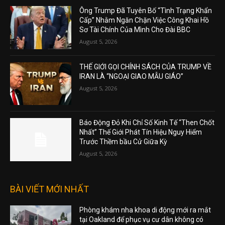
Ông Trump Đã Tuyên Bố “Tình Trạng Khẩn
Cấp” Nhằm Ngăn Chặn Việc Công Khai Hồ
Sơ Tài Chính Của Mình Cho Đài BBC
August 5, 2026
THẾ GIỚI GỌI CHÍNH SÁCH CỦA TRUMP VỀ
IRAN LÀ “NGOẠI GIAO MẪU GIÁO”
August 5, 2026
Báo Động Đỏ Khi Chỉ Số Kinh Tế “Then Chốt
Nhất” Thế Giới Phát Tín Hiệu Nguy Hiểm
Trước Thềm bầu Cử Giữa Kỳ
August 5, 2026
BÀI VIẾT MỚI NHẤT
Phòng khám nha khoa di động mới ra mắt
tại Oakland để phục vụ cư dân không có