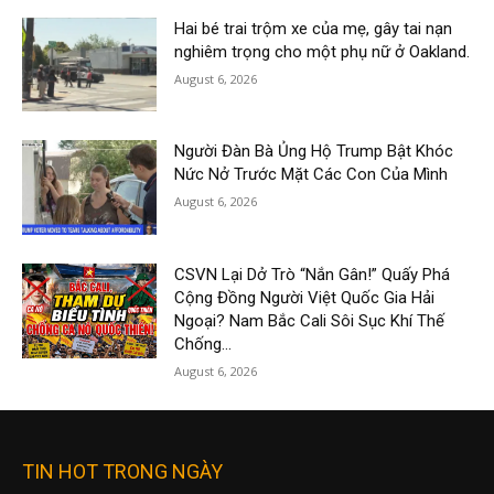
Hai bé trai trộm xe của mẹ, gây tai nạn
nghiêm trọng cho một phụ nữ ở Oakland.
August 6, 2026
Người Đàn Bà Ủng Hộ Trump Bật Khóc
Nức Nở Trước Mặt Các Con Của Mình
August 6, 2026
CSVN Lại Dở Trò “Nắn Gân!” Quấy Phá
Cộng Đồng Người Việt Quốc Gia Hải
Ngoại? Nam Bắc Cali Sôi Sục Khí Thế
Chống...
August 6, 2026
TIN HOT TRONG NGÀY