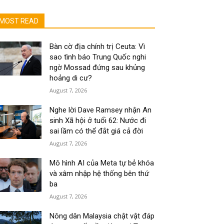
MOST READ
Bàn cờ địa chính trị Ceuta: Vì
sao tình báo Trung Quốc nghi
ngờ Mossad đứng sau khủng
hoảng di cư?
August 7, 2026
Nghe lời Dave Ramsey nhận An
sinh Xã hội ở tuổi 62: Nước đi
sai lầm có thể đắt giá cả đời
August 7, 2026
Mô hình AI của Meta tự bẻ khóa
và xâm nhập hệ thống bên thứ
ba
August 7, 2026
Nông dân Malaysia chật vật đáp