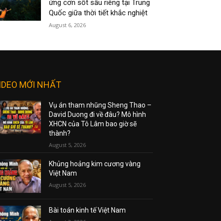
ứng cơn sốt sầu riêng tại Trung
Quốc giữa thời tiết khắc nghiệt
August 6, 2026
IDEO MỚI NHẤT
Vụ án tham nhũng Sheng Thao –
David Duong đi về đâu? Mô hình
XHCN của Tô Lâm bao giờ sẽ
thành?
August 5, 2026
Khủng hoảng kim cương vàng
Việt Nam
August 5, 2026
Bài toán kinh tế Việt Nam