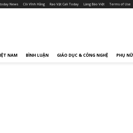
itoday News
Cõi Vĩnh Hằng
Rao Vặt Cali Today
Làng Báo Việt
Terms of Use
IỆT NAM
BÌNH LUẬN
GIÁO DỤC & CÔNG NGHỆ
PHỤ N