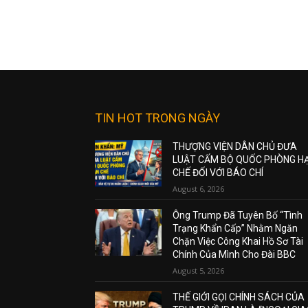
TIN HOT TRONG NGÀY
THƯỢNG VIỆN DÂN CHỦ ĐƯA
LUẬT CẤM BỘ QUỐC PHÒNG H
CHẾ ĐỐI VỚI BÁO CHÍ
August 6, 2026
Ông Trump Đã Tuyên Bố “Tình
Trạng Khẩn Cấp” Nhằm Ngăn
Chặn Việc Công Khai Hồ Sơ Tài
Chính Của Mình Cho Đài BBC
August 5, 2026
THẾ GIỚI GỌI CHÍNH SÁCH CỦA