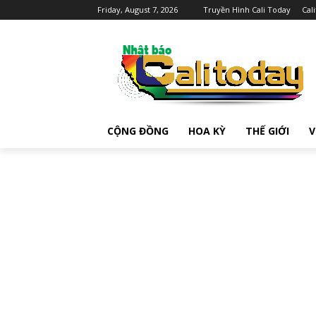
Friday, August 7, 2026
Truyền Hình Cali Today
Cal
CỘNG ĐỒNG
HOA KỲ
THẾ GIỚI
V