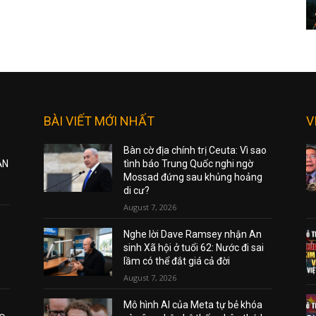
BÀI VIẾT MỚI NHẤT
V
Bàn cờ địa chính trị Ceuta: Vì sao
ẠN
tình báo Trung Quốc nghi ngờ
Mossad đứng sau khủng hoảng
di cư?
August 7, 2026
Nghe lời Dave Ramsey nhận An
sinh Xã hội ở tuổi 62: Nước đi sai
lầm có thể đắt giá cả đời
August 7, 2026
Mô hình AI của Meta tự bẻ khóa