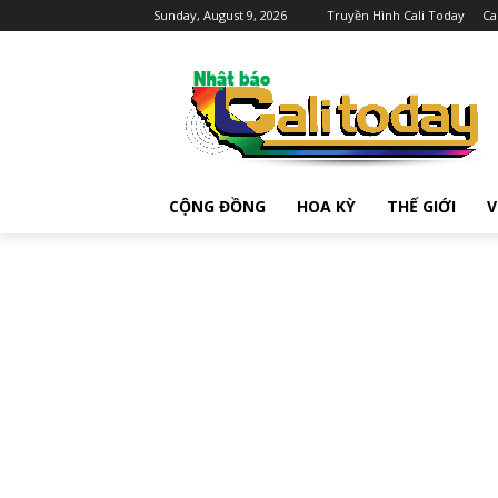
Sunday, August 9, 2026
Truyền Hình Cali Today
Ca
CỘNG ĐỒNG
HOA KỲ
THẾ GIỚI
V