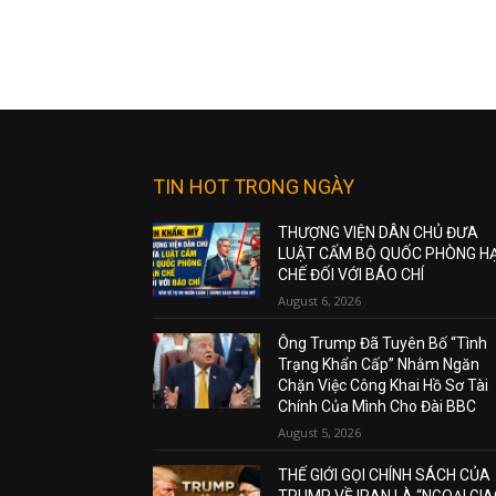
TIN HOT TRONG NGÀY
THƯỢNG VIỆN DÂN CHỦ ĐƯA
LUẬT CẤM BỘ QUỐC PHÒNG H
CHẾ ĐỐI VỚI BÁO CHÍ
August 6, 2026
Ông Trump Đã Tuyên Bố “Tình
Trạng Khẩn Cấp” Nhằm Ngăn
Chặn Việc Công Khai Hồ Sơ Tài
Chính Của Mình Cho Đài BBC
August 5, 2026
THẾ GIỚI GỌI CHÍNH SÁCH CỦA