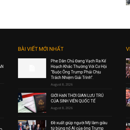
BÀI VIẾT MỚI NHẤT
V
Phe Dân Chủ Đang Vạch Ra Kế
ẠN
Hoạch Khác Thường Với Cơ Hội
“Buộc Ông Trump Phải Chịu
Trách Nhiệm Giải Trình”.
August 8, 2026
GIỚI HẠN THỜI GIAN LƯU TRÚ
CỦA SINH VIÊN QUỐC TẾ
August 8, 2026
Đề xuất giúp người Mỹ làm giàu
từ bùng nổ AI của ông Trump