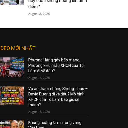
đẩy cuộc khủng hoảng lên đỉnh
điểm?
August 8, 2026
IDEO MỚI NHẤT
Phương Hằng gây bão mạng,
Phường kiểu mẫu XHCN của Tô
Lâm đi về đâu?
August 7, 2026
Vụ án tham nhũng Sheng Thao –
David Duong đi về đâu? Mô hình
XHCN của Tô Lâm bao giờ sẽ
thành?
August 5, 2026
Khủng hoảng kim cương vàng