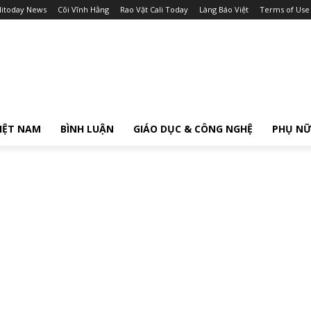
litoday News
Cõi Vĩnh Hằng
Rao Vặt Cali Today
Làng Báo Việt
Terms of Use
IỆT NAM
BÌNH LUẬN
GIÁO DỤC & CÔNG NGHỆ
PHỤ N