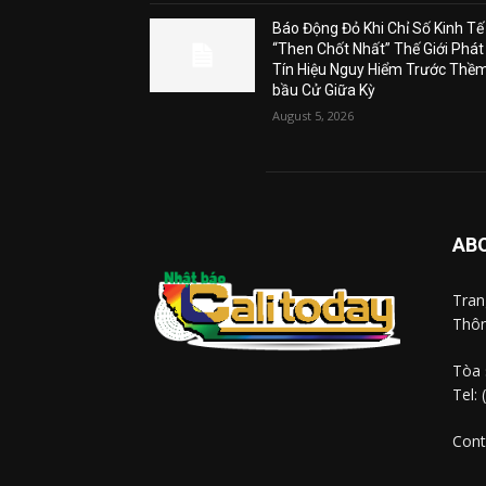
Báo Động Đỏ Khi Chỉ Số Kinh Tế
“Then Chốt Nhất” Thế Giới Phát
Tín Hiệu Nguy Hiểm Trước Thề
bầu Cử Giữa Kỳ
August 5, 2026
AB
Tra
Thôn
Tòa 
Tel:
Cont