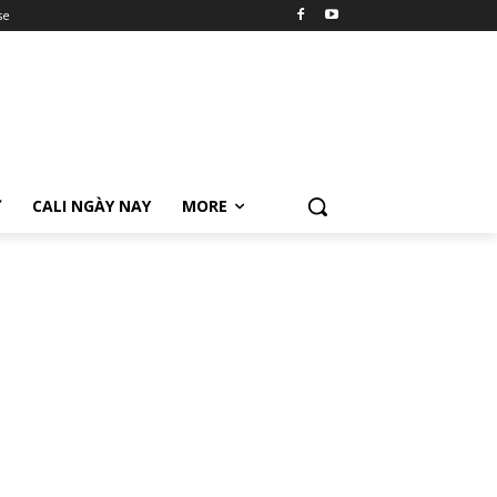
se
Ữ
CALI NGÀY NAY
MORE