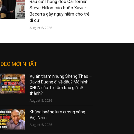
Bầu cử Thống đốc California:
Steve Hilton cáo buộc Xavier
Becerra gây nguy hiểm cho trẻ
di cư
August 6, 2026
IDEO MỚI NHẤT
Vụ án tham nhũng Sheng Thao –
David Duong đi về đâu? Mô hình
XHCN của Tô Lâm bao giờ sẽ
thành?
August 5, 2026
Khủng hoảng kim cương vàng
Việt Nam
August 5, 2026