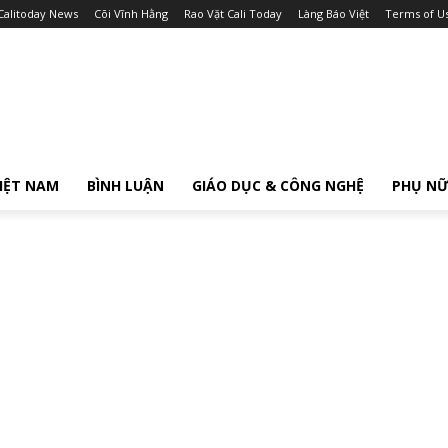
Calitoday News
Cõi Vĩnh Hằng
Rao Vặt Cali Today
Làng Báo Việt
Terms of U
IỆT NAM
BÌNH LUẬN
GIÁO DỤC & CÔNG NGHỆ
PHỤ N