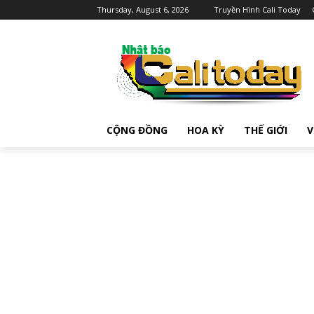
Thursday, August 6, 2026
Truyền Hình Cali Today
CỘNG ĐỒNG
HOA KỲ
THẾ GIỚI
V