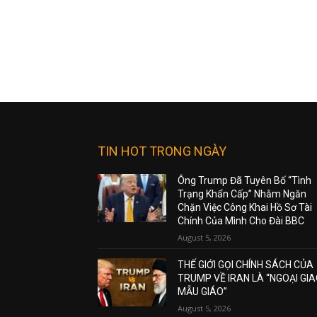
TIN HOT TRONG NGÀY
Ông Trump Đã Tuyên Bố “Tình
Trạng Khẩn Cấp” Nhằm Ngăn
Chặn Việc Công Khai Hồ Sơ Tài
Chính Của Mình Cho Đài BBC
August 5, 2026
THẾ GIỚI GỌI CHÍNH SÁCH CỦA
TRUMP VỀ IRAN LÀ “NGOẠI GI
MẪU GIÁO”
August 5, 2026