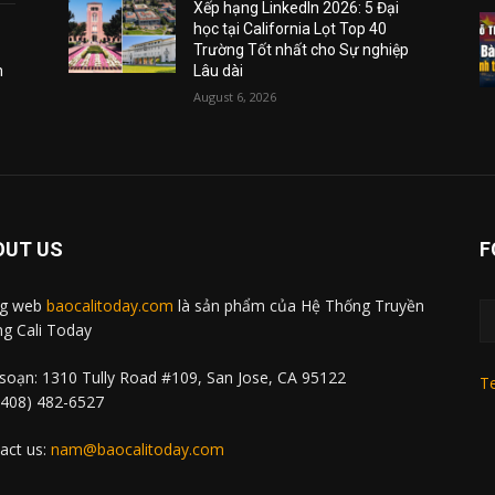
Xếp hạng LinkedIn 2026: 5 Đại
học tại California Lọt Top 40
Trường Tốt nhất cho Sự nghiệp
m
Lâu dài
August 6, 2026
OUT US
F
ng web
baocalitoday.com
là sản phẩm của Hệ Thống Truyền
g Cali Today
soạn: 1310 Tully Road #109, San Jose, CA 95122
Te
 (408) 482-6527
act us:
nam@baocalitoday.com