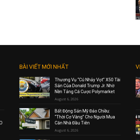
BÀI VIẾT MỚI NHẤT
V
Thương Vụ “Cú Nhảy Vọt” X50 Tài
Sản Của Donald Trump Jr. Nhờ
Nền Tảng Cá Cược Polymarket
August 6, 2026
Bất Động Sản Mỹ Đảo Chiều:
“Thời Cơ Vàng” Cho Người Mua
AO
Căn Nhà Đầu Tiên
August 6, 2026