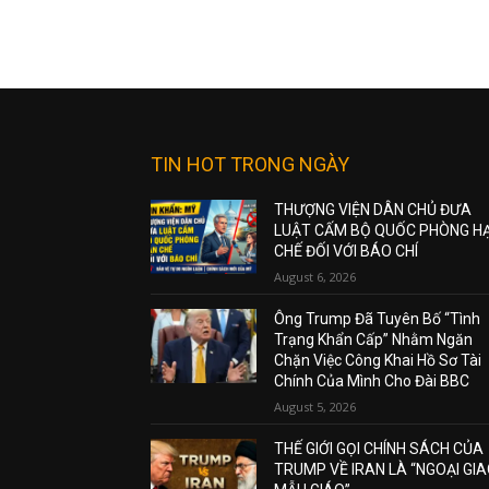
TIN HOT TRONG NGÀY
THƯỢNG VIỆN DÂN CHỦ ĐƯA
LUẬT CẤM BỘ QUỐC PHÒNG H
CHẾ ĐỐI VỚI BÁO CHÍ
August 6, 2026
Ông Trump Đã Tuyên Bố “Tình
Trạng Khẩn Cấp” Nhằm Ngăn
Chặn Việc Công Khai Hồ Sơ Tài
Chính Của Mình Cho Đài BBC
August 5, 2026
THẾ GIỚI GỌI CHÍNH SÁCH CỦA
TRUMP VỀ IRAN LÀ “NGOẠI GI