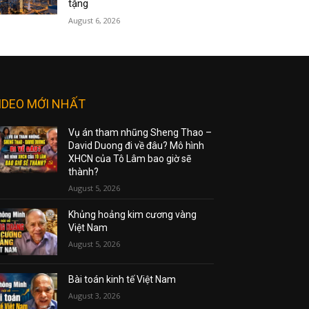
tặng
August 6, 2026
IDEO MỚI NHẤT
Vụ án tham nhũng Sheng Thao –
David Duong đi về đâu? Mô hình
XHCN của Tô Lâm bao giờ sẽ
thành?
August 5, 2026
Khủng hoảng kim cương vàng
Việt Nam
August 5, 2026
Bài toán kinh tế Việt Nam
August 3, 2026