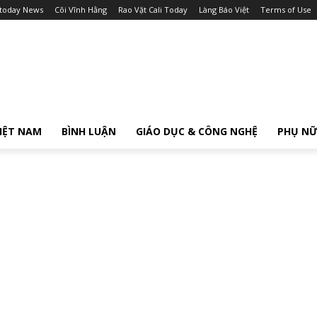
itoday News
Cõi Vĩnh Hằng
Rao Vặt Cali Today
Làng Báo Việt
Terms of Use
IỆT NAM
BÌNH LUẬN
GIÁO DỤC & CÔNG NGHỆ
PHỤ N