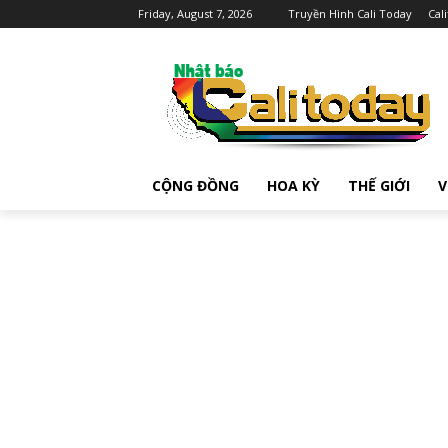
Friday, August 7, 2026
Truyền Hình Cali Today
Cal
CỘNG ĐỒNG
HOA KỲ
THẾ GIỚI
V