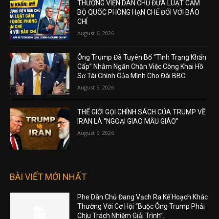
THƯỢNG VIỆN DÂN CHỦ ĐƯA LUẬT CẤM
BỘ QUỐC PHÒNG HẠN CHẾ ĐỐI VỚI BÁO
CHÍ
August 6, 2026
Ông Trump Đã Tuyên Bố “Tình Trạng Khẩn
Cấp” Nhằm Ngăn Chặn Việc Công Khai Hồ
Sơ Tài Chính Của Mình Cho Đài BBC
August 5, 2026
THẾ GIỚI GỌI CHÍNH SÁCH CỦA TRUMP VỀ
IRAN LÀ “NGOẠI GIAO MẪU GIÁO”
August 5, 2026
BÀI VIẾT MỚI NHẤT
Phe Dân Chủ Đang Vạch Ra Kế Hoạch Khác
Thường Với Cơ Hội “Buộc Ông Trump Phải
Chịu Trách Nhiệm Giải Trình”.