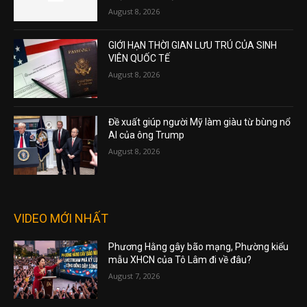
August 8, 2026
GIỚI HẠN THỜI GIAN LƯU TRÚ CỦA SINH
VIÊN QUỐC TẾ
August 8, 2026
Đề xuất giúp người Mỹ làm giàu từ bùng nổ
AI của ông Trump
August 8, 2026
VIDEO MỚI NHẤT
Phương Hằng gây bão mạng, Phường kiểu
mẫu XHCN của Tô Lâm đi về đâu?
August 7, 2026