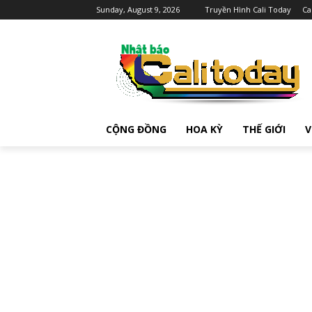
Sunday, August 9, 2026
Truyền Hình Cali Today
Ca
CỘNG ĐỒNG
HOA KỲ
THẾ GIỚI
V