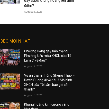
đẩy cuộc khủng hoảng lên đỉnh
điểm?
August 8, 2026
IDEO MỚI NHẤT
Phương Hằng gây bão mạng,
Phường kiểu mẫu XHCN của Tô
Lâm đi về đâu?
August 7, 2026
Vụ án tham nhũng Sheng Thao –
David Duong đi về đâu? Mô hình
XHCN của Tô Lâm bao giờ sẽ
thành?
August 5, 2026
Khủng hoảng kim cương vàng