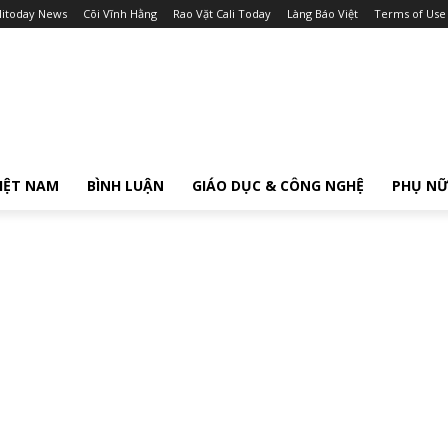
litoday News
Cõi Vĩnh Hằng
Rao Vặt Cali Today
Làng Báo Việt
Terms of Use
IỆT NAM
BÌNH LUẬN
GIÁO DỤC & CÔNG NGHỆ
PHỤ N