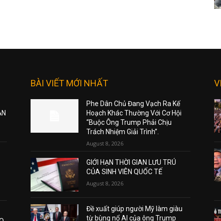
BÀI VIẾT MỚI NHẤT
V
Phe Dân Chủ Đang Vạch Ra Kế
ẠN
Hoạch Khác Thường Với Cơ Hội
“Buộc Ông Trump Phải Chịu
Trách Nhiệm Giải Trình”.
August 8, 2026
GIỚI HẠN THỜI GIAN LƯU TRÚ
CỦA SINH VIÊN QUỐC TẾ
August 8, 2026
Đề xuất giúp người Mỹ làm giàu
từ bùng nổ AI của ông Trump