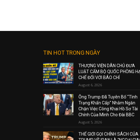
TIN HOT TRONG NGÀY
THƯỢNG VIỆN DÂN CHỦ ĐƯA
LUẬT CẤM BỘ QUỐC PHÒNG H
CHẾ ĐỐI VỚI BÁO CHÍ
August 6, 2026
Ông Trump Đã Tuyên Bố “Tình
Trạng Khẩn Cấp” Nhằm Ngăn
Chặn Việc Công Khai Hồ Sơ Tài
Chính Của Mình Cho Đài BBC
August 5, 2026
THẾ GIỚI GỌI CHÍNH SÁCH CỦA