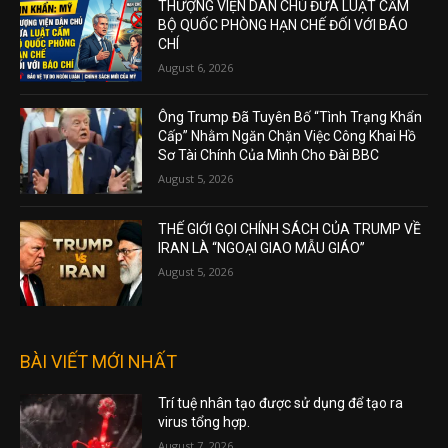
THƯỢNG VIỆN DÂN CHỦ ĐƯA LUẬT CẤM
BỘ QUỐC PHÒNG HẠN CHẾ ĐỐI VỚI BÁO
CHÍ
August 6, 2026
Ông Trump Đã Tuyên Bố “Tình Trạng Khẩn
Cấp” Nhằm Ngăn Chặn Việc Công Khai Hồ
Sơ Tài Chính Của Mình Cho Đài BBC
August 5, 2026
THẾ GIỚI GỌI CHÍNH SÁCH CỦA TRUMP VỀ
IRAN LÀ “NGOẠI GIAO MẪU GIÁO”
August 5, 2026
BÀI VIẾT MỚI NHẤT
Trí tuệ nhân tạo được sử dụng để tạo ra
virus tổng hợp.
August 7, 2026