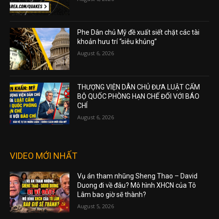
Phe Dân chủ Mỹ đề xuất siết chặt các tài
khoản hưu trí “siêu khủng”
August 6, 2026
THƯỢNG VIỆN DÂN CHỦ ĐƯA LUẬT CẤM
BỘ QUỐC PHÒNG HẠN CHẾ ĐỐI VỚI BÁO
CHÍ
August 6, 2026
VIDEO MỚI NHẤT
Vụ án tham nhũng Sheng Thao – David
Duong đi về đâu? Mô hình XHCN của Tô
Lâm bao giờ sẽ thành?
August 5, 2026