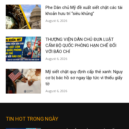
Phe Dân chủ Mỹ đề xuất siết chặt các tài
khoản hưu trí “siêu khủng”
August 6, 2026
THƯỢNG VIỆN DÂN CHỦ ĐƯA LUẬT
CẤM BỘ QUỐC PHÒNG HẠN CHẾ ĐỐI
VỚI BÁO CHÍ
August 6, 2026
Mỹ siết chặt quy định cấp thẻ xanh: Nguy
cơ bị bác hồ sơ ngay lập tức vì thiếu giấy
tờ
August 6, 2026
TIN HOT TRONG NGÀY