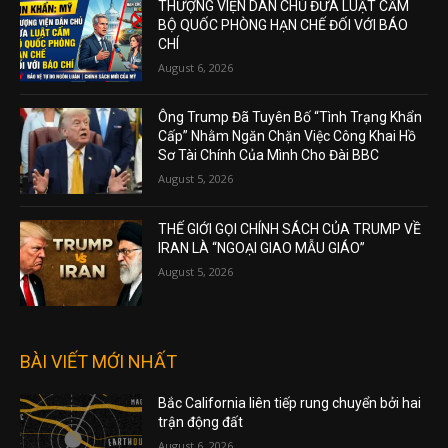
THƯỢNG VIỆN DÂN CHỦ ĐƯA LUẬT CẤM
BỘ QUỐC PHÒNG HẠN CHẾ ĐỐI VỚI BÁO
CHÍ
August 6, 2026
Ông Trump Đã Tuyên Bố “Tình Trạng Khẩn
Cấp” Nhằm Ngăn Chặn Việc Công Khai Hồ
Sơ Tài Chính Của Mình Cho Đài BBC
August 5, 2026
THẾ GIỚI GỌI CHÍNH SÁCH CỦA TRUMP VỀ
IRAN LÀ “NGOẠI GIAO MẪU GIÁO”
August 5, 2026
BÀI VIẾT MỚI NHẤT
Bắc California liên tiếp rung chuyển bởi hai
trận động đất
August 6, 2026