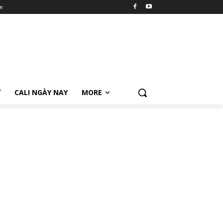
e
Ữ
CALI NGÀY NAY
MORE