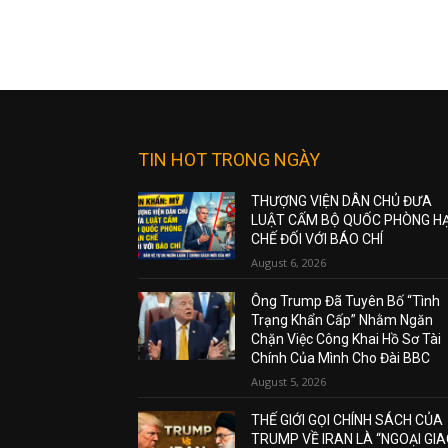
TIN HOT TRONG NGÀY
THƯỢNG VIỆN DÂN CHỦ ĐƯA
LUẬT CẤM BỘ QUỐC PHÒNG H
CHẾ ĐỐI VỚI BÁO CHÍ
August 6, 2026
Ông Trump Đã Tuyên Bố “Tình
Trạng Khẩn Cấp” Nhằm Ngăn
Chặn Việc Công Khai Hồ Sơ Tài
Chính Của Mình Cho Đài BBC
August 5, 2026
THẾ GIỚI GỌI CHÍNH SÁCH CỦA
TRUMP VỀ IRAN LÀ “NGOẠI GI