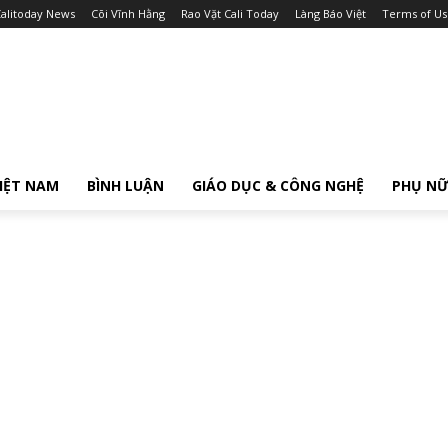
alitoday News
Cõi Vĩnh Hằng
Rao Vặt Cali Today
Làng Báo Việt
Terms of Us
IỆT NAM
BÌNH LUẬN
GIÁO DỤC & CÔNG NGHỆ
PHỤ N