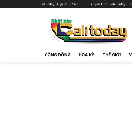
Saturday, August 8, 2026
Truyền Hình Cali Today
C
CỘNG ĐỒNG
HOA KỲ
THẾ GIỚI
V