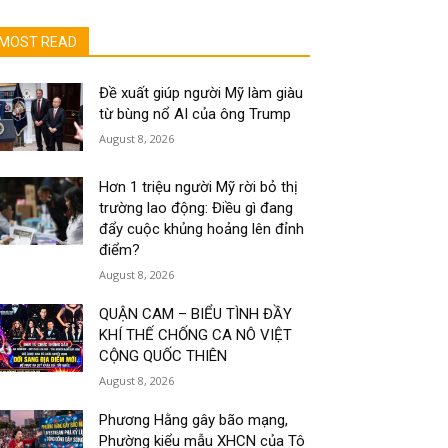
MOST READ
Đề xuất giúp người Mỹ làm giàu
từ bùng nổ AI của ông Trump
August 8, 2026
Hơn 1 triệu người Mỹ rời bỏ thị
trường lao động: Điều gì đang
đẩy cuộc khủng hoảng lên đỉnh
điểm?
August 8, 2026
QUẬN CAM – BIỂU TÌNH ĐẦY
KHÍ THẾ CHỐNG CA NÔ VIỆT
CỘNG QUỐC THIÊN
August 8, 2026
Phương Hằng gây bão mạng,
Phường kiểu mẫu XHCN của Tô