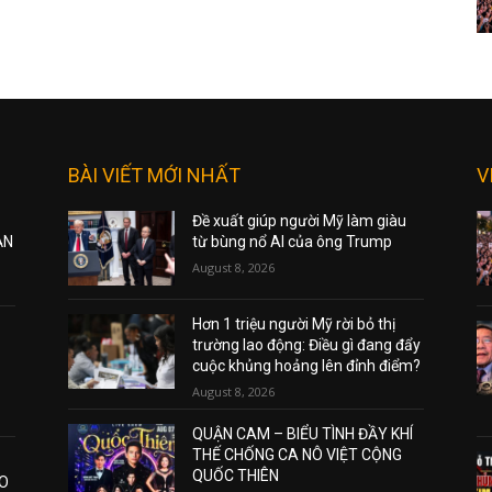
BÀI VIẾT MỚI NHẤT
V
Đề xuất giúp người Mỹ làm giàu
ẠN
từ bùng nổ AI của ông Trump
August 8, 2026
Hơn 1 triệu người Mỹ rời bỏ thị
trường lao động: Điều gì đang đẩy
cuộc khủng hoảng lên đỉnh điểm?
August 8, 2026
QUẬN CAM – BIỂU TÌNH ĐẦY KHÍ
THẾ CHỐNG CA NÔ VIỆT CỘNG
QUỐC THIÊN
AO