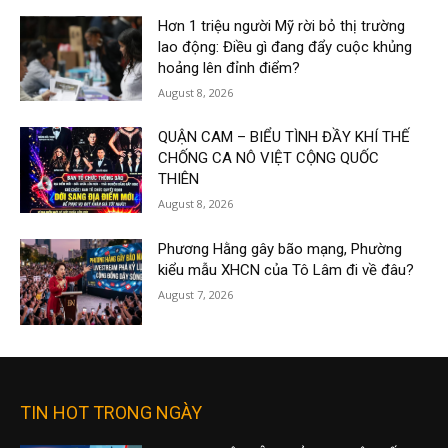
Hơn 1 triệu người Mỹ rời bỏ thị trường
lao động: Điều gì đang đẩy cuộc khủng
hoảng lên đỉnh điểm?
August 8, 2026
QUẬN CAM – BIỂU TÌNH ĐẦY KHÍ THẾ
CHỐNG CA NÔ VIỆT CỘNG QUỐC
THIÊN
August 8, 2026
Phương Hằng gây bão mạng, Phường
kiểu mẫu XHCN của Tô Lâm đi về đâu?
August 7, 2026
TIN HOT TRONG NGÀY