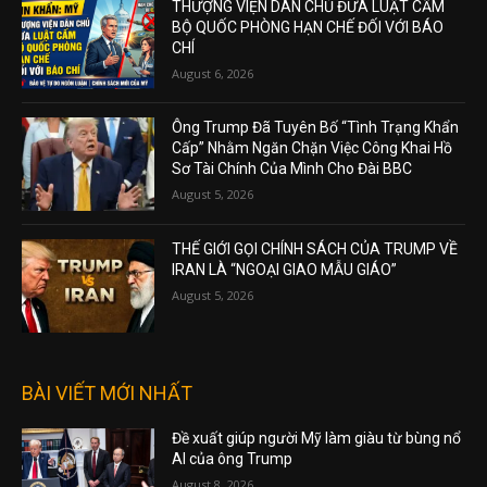
THƯỢNG VIỆN DÂN CHỦ ĐƯA LUẬT CẤM
BỘ QUỐC PHÒNG HẠN CHẾ ĐỐI VỚI BÁO
CHÍ
August 6, 2026
Ông Trump Đã Tuyên Bố “Tình Trạng Khẩn
Cấp” Nhằm Ngăn Chặn Việc Công Khai Hồ
Sơ Tài Chính Của Mình Cho Đài BBC
August 5, 2026
THẾ GIỚI GỌI CHÍNH SÁCH CỦA TRUMP VỀ
IRAN LÀ “NGOẠI GIAO MẪU GIÁO”
August 5, 2026
BÀI VIẾT MỚI NHẤT
Đề xuất giúp người Mỹ làm giàu từ bùng nổ
AI của ông Trump
August 8, 2026