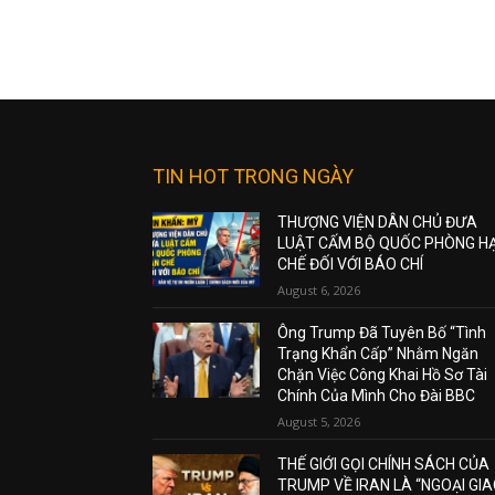
TIN HOT TRONG NGÀY
THƯỢNG VIỆN DÂN CHỦ ĐƯA
LUẬT CẤM BỘ QUỐC PHÒNG H
CHẾ ĐỐI VỚI BÁO CHÍ
August 6, 2026
Ông Trump Đã Tuyên Bố “Tình
Trạng Khẩn Cấp” Nhằm Ngăn
Chặn Việc Công Khai Hồ Sơ Tài
Chính Của Mình Cho Đài BBC
August 5, 2026
THẾ GIỚI GỌI CHÍNH SÁCH CỦA
TRUMP VỀ IRAN LÀ “NGOẠI GI