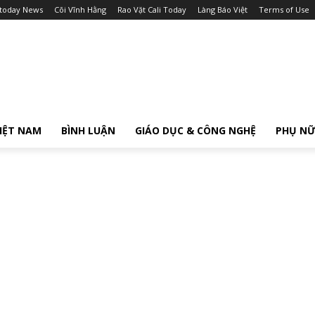
itoday News
Cõi Vĩnh Hằng
Rao Vặt Cali Today
Làng Báo Việt
Terms of Use
IỆT NAM
BÌNH LUẬN
GIÁO DỤC & CÔNG NGHỆ
PHỤ N