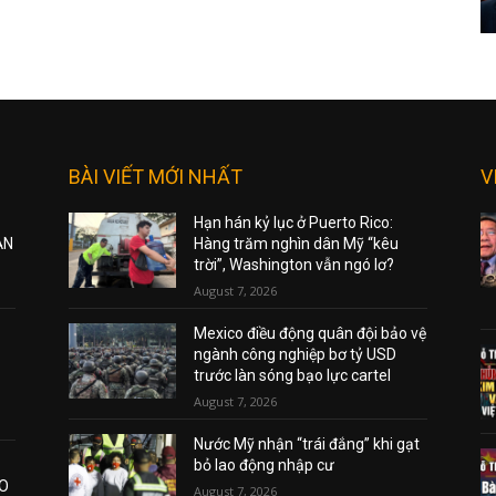
BÀI VIẾT MỚI NHẤT
V
Hạn hán kỷ lục ở Puerto Rico:
ẠN
Hàng trăm nghìn dân Mỹ “kêu
trời”, Washington vẫn ngó lơ?
August 7, 2026
Mexico điều động quân đội bảo vệ
ngành công nghiệp bơ tỷ USD
trước làn sóng bạo lực cartel
August 7, 2026
Nước Mỹ nhận “trái đắng” khi gạt
bỏ lao động nhập cư
AO
August 7, 2026