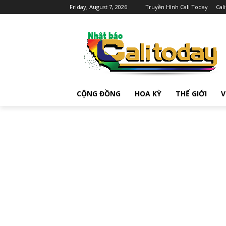
Friday, August 7, 2026
Truyền Hình Cali Today
Cal
CỘNG ĐỒNG
HOA KỲ
THẾ GIỚI
V