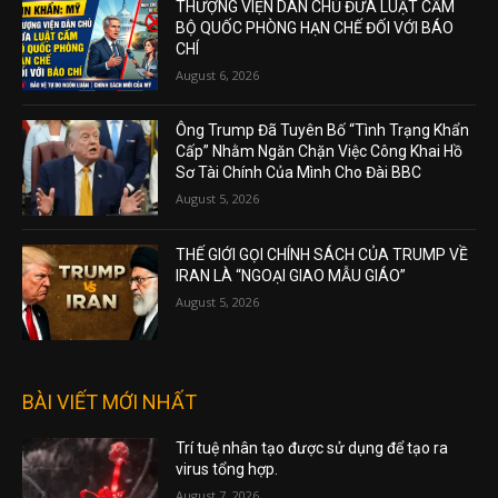
THƯỢNG VIỆN DÂN CHỦ ĐƯA LUẬT CẤM
BỘ QUỐC PHÒNG HẠN CHẾ ĐỐI VỚI BÁO
CHÍ
August 6, 2026
Ông Trump Đã Tuyên Bố “Tình Trạng Khẩn
Cấp” Nhằm Ngăn Chặn Việc Công Khai Hồ
Sơ Tài Chính Của Mình Cho Đài BBC
August 5, 2026
THẾ GIỚI GỌI CHÍNH SÁCH CỦA TRUMP VỀ
IRAN LÀ “NGOẠI GIAO MẪU GIÁO”
August 5, 2026
BÀI VIẾT MỚI NHẤT
Trí tuệ nhân tạo được sử dụng để tạo ra
virus tổng hợp.
August 7, 2026