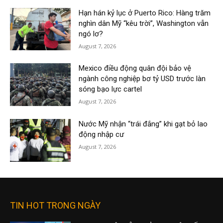
Hạn hán kỷ lục ở Puerto Rico: Hàng trăm
nghìn dân Mỹ “kêu trời”, Washington vẫn
ngó lơ?
August 7, 2026
Mexico điều động quân đội bảo vệ
ngành công nghiệp bơ tỷ USD trước làn
sóng bạo lực cartel
August 7, 2026
Nước Mỹ nhận “trái đắng” khi gạt bỏ lao
động nhập cư
August 7, 2026
TIN HOT TRONG NGÀY