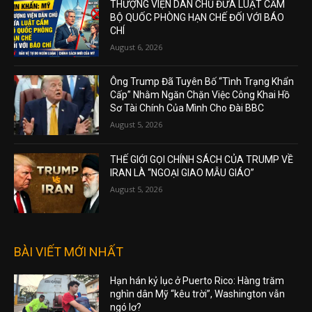
THƯỢNG VIỆN DÂN CHỦ ĐƯA LUẬT CẤM
BỘ QUỐC PHÒNG HẠN CHẾ ĐỐI VỚI BÁO
CHÍ
August 6, 2026
Ông Trump Đã Tuyên Bố “Tình Trạng Khẩn
Cấp” Nhằm Ngăn Chặn Việc Công Khai Hồ
Sơ Tài Chính Của Mình Cho Đài BBC
August 5, 2026
THẾ GIỚI GỌI CHÍNH SÁCH CỦA TRUMP VỀ
IRAN LÀ “NGOẠI GIAO MẪU GIÁO”
August 5, 2026
BÀI VIẾT MỚI NHẤT
Hạn hán kỷ lục ở Puerto Rico: Hàng trăm
nghìn dân Mỹ “kêu trời”, Washington vẫn
ngó lơ?